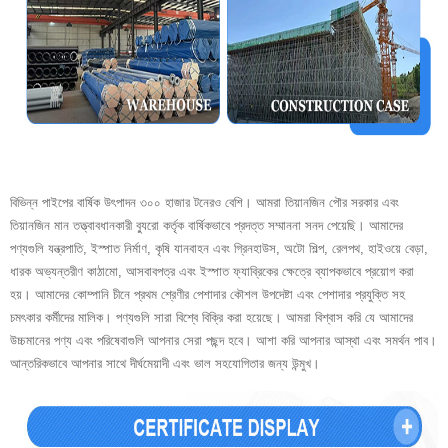
বিভিন্ন পাইপের বার্ষিক উৎপাদন ৩০০ হাজার টনেরও বেশি। আমরা তিয়ানজিন পৌর সরকার এবং
তিয়ানজিন মান তত্ত্বাবধানকারী ব্যুরো কর্তৃক বার্ষিকভাবে প্রদত্ত সম্মাননা সনদ পেয়েছি। আমাদের
পণ্যগুলি যন্ত্রপাতি, ইস্পাত নির্মাণ, কৃষি যানবাহন এবং গ্রিনহাউস, অটো শিল্প, রেলপথ, হাইওয়ে বেড়া,
ধারক অভ্যন্তরীণ কাঠামো, আসবাবপত্র এবং ইস্পাত ফ্যাব্রিকের ক্ষেত্রে ব্যাপকভাবে প্রয়োগ করা
হয়। আমাদের কোম্পানি চীনে প্রথম শ্রেণীর পেশাদার কৌশল উপদেষ্টা এবং পেশাদার প্রযুক্তি সহ
চমৎকার কর্মীদের মালিক। পণ্যগুলি সারা বিশ্বে বিক্রি করা হয়েছে। আমরা বিশ্বাস করি যে আমাদের
উচ্চমানের পণ্য এবং পরিষেবাগুলি আপনার সেরা পছন্দ হবে। আশা করি আপনার আস্থা এবং সমর্থন পাব।
আন্তরিকভাবে আপনার সাথে দীর্ঘমেয়াদী এবং ভাল সহযোগিতার জন্য উন্মুখ।