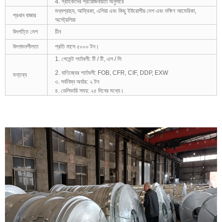
4. গ্রাহকদের প্রয়োজনীয়তা অনুসারে
মধ্যপ্রাচ্য, আফ্রিকা, এশিয়া এবং কিছু ইউরোপীয় দেশ এবং দক্ষিণ আমেরিকা,
প্রধান বাজার
অস্ট্রেলিয়া
উৎপত্তি দেশ
চীন
উৎপাদনশীলতা
প্রতি মাসে ৫০০০ টন।
1. পেমেন্ট শর্তাবলী: টি / টি, এল / সি
2. বাণিজ্যের শর্তাবলী: FOB, CFR, CIF, DDP, EXW
মন্তব্য
৩. সর্বনিম্ন অর্ডার: ২ টন
৪. ডেলিভারি সময়: ২৫ দিনের মধ্যে।