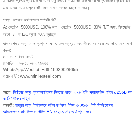
২. আমরা প্রতিটি গ্রাহককে আমাদের বন্ধু হিসেবে সম্মান করি এবং আমরা আন্তরিকভাবে ব্যবসা করি
এবং তাদের সাথে বন্ধুত্ব করি, তারা যেখান থেকেই আসুক না কেন।
প্রশ্ন: আপনার অর্থপ্রদানের শর্তাবলী কী?
A: পেমেন্ট<=5000USD, 100% জমা। পেমেন্ট>=5000USD, 30% T/T জমা, শিপমেন্টের
আগে T/T বা L/C দ্বারা 70% ব্যালেন্স।
যদি আপনার অন্য কোন প্রশ্ন থাকে, তাহলে অনুগ্রহ করে নীচের মত আমাদের সাথে যোগাযোগ
করুন:
যোগাযোগ: নিনা ওয়েই
মোবাইল: +৮৬ ১৮০২০০২৬৬৫৫
WhatsApp/Wechat: +86 18020026655
ওয়েবসাইট: www.minjiesteel.com
আগে:
নির্মাণের জন্য গ্যালভানাইজড স্টিলের পাইপ ২ ৩৮ ইঞ্চি স্ক্যাফোল্ডিং পাইপ q235b কম
কার্বন স্টিলের পাইপ
পরবর্তী:
যন্ত্রের জন্য নির্ভুলভাবে আঁকা বর্গাকার টিউব ৫০X১৫০ মিমি নির্ভরযোগ্য
আয়তক্ষেত্রাকার ইস্পাত পাইপ EN ১০২১৯ স্ট্যান্ডার্ড পূরণ করে