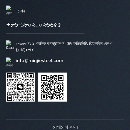
ফোন
+৮৬-১৮০২০০২৬৬৫৫
১-৩০৬ নং ৯ পাবলিক কনস্ট্রাকশন, উটং কমিউনিটি, তিয়ানজিন হেলথ
ইন্ডাস্ট্রি পার্ক
info@minjiesteel.com
যোগাযোগ করুন