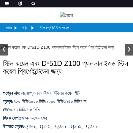
হোম
পণ্য
স্টিল প্লেট/স্টিল কয়েল
স্টিল কয়েল এবং D*51D Z100 গ্যালভানাইজড স্টিল
কয়েল প্রিপেইন্টেডের জন্য
পণ্যের নাম:
কালো/গ্যালভানাইজড স্টিলের কয়েল শীট
প্রস্থ:
৭৫০ মিমি/১০০০ মিমি/১২০০ মিমি/১২৫০ মিমি*সে
বেধ:
০.১৭ মিমি-৪.৫ মিমি
জিংক লেপ:
জেড৮০-জেড২৭৫
ইস্পাত গ্রেড:
Q195、Q215、Q235、Q255、Q275