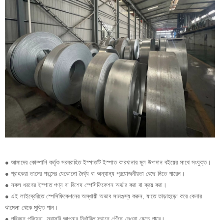
● আমাদের কোম্পানি কর্তৃক সরবরাহিত ইস্পাতটি ইস্পাত কারখানার মূল উপাদান বইয়ের সাথে সংযুক্ত।
● গ্রাহকরা তাদের পছন্দের যেকোনো দৈর্ঘ্য বা অন্যান্য প্রয়োজনীয়তা বেছে নিতে পারেন।
● সকল ধরণের ইস্পাত পণ্য বা বিশেষ স্পেসিফিকেশন অর্ডার করা বা ক্রয় করা।
● এই লাইব্রেরিতে স্পেসিফিকেশনের অস্থায়ী অভাব সামঞ্জস্য করুন, যাতে তাড়াহুড়ো করে কেনার
ঝামেলা থেকে মুক্তি পান।
● পরিবহন পরিষেবা, সরাসরি আপনার নির্ধারিত স্থানে পৌঁছে দেওয়া যেতে পারে।