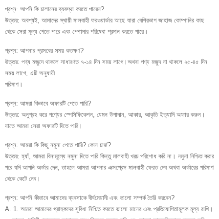
প্রশ্ন: আপনি কি চালানের ব্যবস্থা করতে পারেন?
উত্তর: অবশ্যই, আমাদের স্থায়ী মালবাহী ফরওয়ার্ডার আছে যারা বেশিরভাগ জাহাজ কোম্পানির কাছ
থেকে সেরা মূল্য পেতে পারে এবং পেশাদার পরিষেবা প্রদান করতে পারে।
প্রশ্ন: আপনার প্রসবের সময় কতক্ষণ?
উত্তর: পণ্য মজুদে থাকলে সাধারণত ৭-১৪ দিন সময় লাগে।অথবা পণ্য মজুদ না থাকলে ২৫-৪৫ দিন
সময় লাগে, এটি অনুযায়ী
পরিমাণ।
প্রশ্ন: আমরা কিভাবে অফারটি পেতে পারি?
উত্তর: অনুগ্রহ করে পণ্যের স্পেসিফিকেশন, যেমন উপাদান, আকার, আকৃতি ইত্যাদি অফার করুন।
যাতে আমরা সেরা অফারটি দিতে পারি।
প্রশ্ন: আমরা কি কিছু নমুনা পেতে পারি? কোন চার্জ?
উত্তর: হ্যাঁ, আমরা বিনামূল্যে নমুনা দিতে পারি কিন্তু মালবাহী খরচ পরিশোধ করি না। নমুনা নিশ্চিত করার
পরে যদি আপনি অর্ডার দেন, তাহলে আমরা আপনার এক্সপ্রেস মালবাহী ফেরত দেব অথবা অর্ডারের পরিমাণ
থেকে কেটে নেব।
প্রশ্ন: আপনি কীভাবে আমাদের ব্যবসাকে দীর্ঘমেয়াদী এবং ভালো সম্পর্ক তৈরি করবেন?
A: 1. আমরা আমাদের গ্রাহকদের সুবিধা নিশ্চিত করতে ভালো মানের এবং প্রতিযোগিতামূলক মূল্য রাখি।