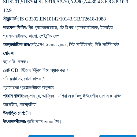
SUS201,SUS304,SUS316,A2-70,A2-80,A4-80,4.8 6.8 8.8 10.9
12.9
স্ট্যান্ডার্ড:
JIS G3302,EN10142/10143,GB/T2618-1988
সারফেস ফিনিশ:
প্রি-গ্যালভানাইজড, হট ডিপড গ্যালভানাইজড, ইলেক্ট্রো
গ্যালভানাইজড, কালো, পেইন্টেড লেপ
আন্তর্জাতিক মান:
আইএসও ৯০০০-২০০১, সিই সার্টিফিকেট, বিভি সার্টিফিকেট
মোড়ক:
বড় ওডি: বাল্ক /
ছোট OD: স্টিলের স্ট্রিপ দিয়ে প্যাক করা /
৭টি স্ল্যাট সহ বোনা কাপড় /
গ্রাহকদের প্রয়োজনীয়তা অনুসারে
প্রধান বাজার:
মধ্যপ্রাচ্য, আফ্রিকা, এশিয়া এবং কিছু ইউরোপীয় দেশ এবং দক্ষিণ
আমেরিকা, অস্ট্রেলিয়া
উৎপত্তি দেশ:
চীন
উৎপাদনশীলতা:
প্রতি মাসে ৫০০০ টন।