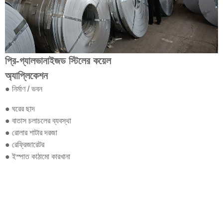
প্রি-গ্যালভানাইজড স্টিলের কয়েল
অ্যাপ্লিকেশন
● নির্মাণ / ভবন
● ঘরের ছাদ
● বাতাস চলাচলের ব্যবস্থা
● রোলার শাটার দরজা
● রেফ্রিজারেটর
● ইস্পাত কাঠামো কারখানা