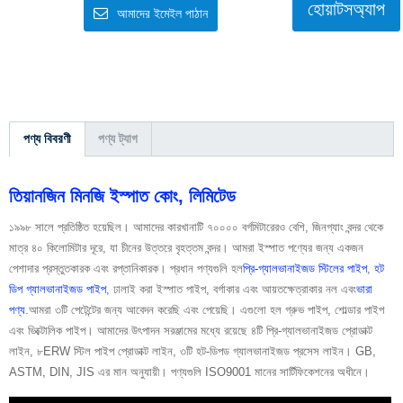
হোয়াটসঅ্যাপ
আমাদের ইমেইল পাঠান
পণ্য বিবরণী
পণ্য ট্যাগ
তিয়ানজিন মিনজি ইস্পাত কোং, লিমিটেড
১৯৯৮ সালে প্রতিষ্ঠিত হয়েছিল। আমাদের কারখানাটি ৭০০০০ বর্গমিটারেরও বেশি, জিনগ্যাং বন্দর থেকে
মাত্র ৪০ কিলোমিটার দূরে, যা চীনের উত্তরে বৃহত্তম বন্দর। আমরা ইস্পাত পণ্যের জন্য একজন
পেশাদার প্রস্তুতকারক এবং রপ্তানিকারক। প্রধান পণ্যগুলি হল
প্রি-গ্যালভানাইজড স্টিলের পাইপ
,
হট
ডিপ গ্যালভানাইজড পাইপ
, ঢালাই করা ইস্পাত পাইপ, বর্গাকার এবং আয়তক্ষেত্রাকার নল এবং
ভারা
পণ্য
.আমরা ৩টি পেটেন্টের জন্য আবেদন করেছি এবং পেয়েছি। এগুলো হল গ্রুভ পাইপ, শোল্ডার পাইপ
এবং ভিক্টোলিক পাইপ। আমাদের উৎপাদন সরঞ্জামের মধ্যে রয়েছে ৪টি প্রি-গ্যালভানাইজড প্রোডাক্ট
লাইন, ৮ERW স্টিল পাইপ প্রোডাক্ট লাইন, ৩টি হট-ডিপড গ্যালভানাইজড প্রসেস লাইন। GB,
ASTM, DIN, JIS এর মান অনুযায়ী। পণ্যগুলি ISO9001 মানের সার্টিফিকেশনের অধীনে।