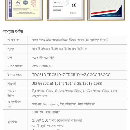
পণ্যের বর্ণনা
পণ্যের নাম
আগে থেকে আঁকা গ্যালভানাইজড স্টিলের কয়েল (রঙ-প্রলিপ্ত স্ট্রিপ)
প্রস্থ
৭৫০ মিমি/১০০০ মিমি/১২০০ মিমি/১২৫০ মিমি*সে
বেধ
০.১৭ মিমি-১.৫ মিমি
ZInc আবরণ
জেড৮০-জেড২৭৫
ইস্পাত গ্রেড
TDC51D TDC51D+Z TDC51D+AZ CGCC TSGCC
স্ট্যান্ডার্ড
JIS G3302,EN10142/10143,GB/T2618-1988
সারফেস
প্রি-গ্যালভানাইজড, হট ডিপড গ্যালভানাইজড, ইলেক্ট্রো গ্যালভানাইজড, কালো,
ফিনিশ
পেইন্টেড লেপ
আন্তর্জাতিক
আইএসও ৯০০০-২০০১, সিই সার্টিফিকেট, বিভি সার্টিফিকেট
মান
১.বড় ওডি: প্রচুর পরিমাণে
2. ছোট OD: ইস্পাত স্ট্রিপ দ্বারা প্যাক করা
কন্ডিশনার
৩. ৭টি স্ল্যাট সহ বোনা কাপড়