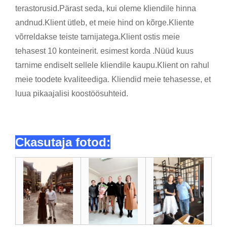
terastorusid.Pärast seda, kui oleme kliendile hinna
andnud.Klient ütleb, et meie hind on kõrge.Kliente
võrreldakse teiste tarnijatega.Klient ostis meie
tehasest 10 konteinerit. esimest korda .Nüüd kuus
tarnime endiselt sellele kliendile kaupu.Klient on rahul
meie toodete kvaliteediga. Kliendid meie tehasesse, et
luua pikaajalisi koostöösuhteid.
C
kasutaja fotod: