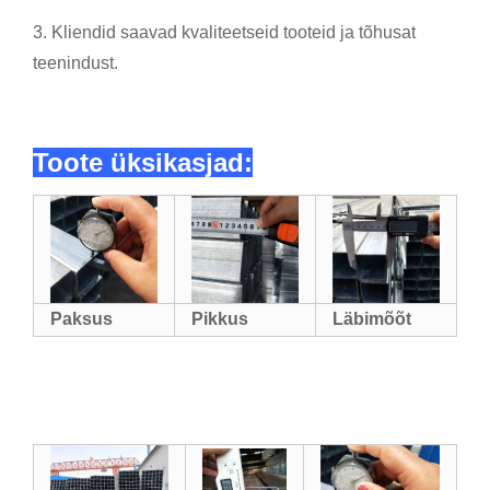
3. Kliendid saavad kvaliteetseid tooteid ja tõhusat
teenindust.
Toote üksikasjad:
Paksus
Pikkus
Läbimõõt