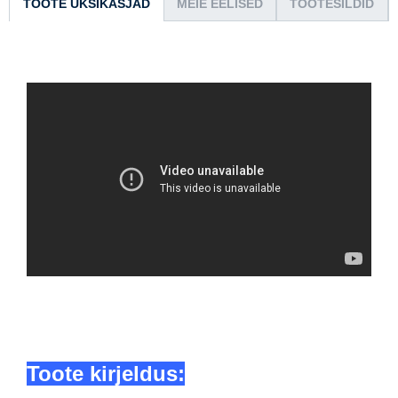
TOOTE ÜKSIKASJAD
MEIE EELISED
TOOTESILDID
Toote kirjeldus: