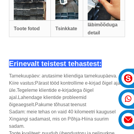
läbimõõduga
Toote fotod
Tsinkkate
detail
Erinevalt teistest tehastest:
Tarnekuupäev: arutasime kliendiga tarnekuupäeva.
Kiire vastus:Pärast tööd kontrollime e-kirjad õigel ajal
üle.Tegeleme klientide e-kirjadega õigel
ajal.Lahendage klientide probleemid
õigeaegselt.Pakume tõhusat teenust
Sadam: meie tehas on vaid 40 kilomeetri kaugusel
Xingangi sadamast, mis on Põhja-Hiina suurim
sadam.
Toote kvaliteet: puudub ühendustoru ja nelinurkne