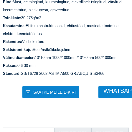
Pind:
Must, eeltsingitud, kuumtsingitud, elektriliselt tsingitud, värvitud,
keermestatud, pistikupesa, graveeritud.
Tsinkkate:
30-275g/m2
Kasutamine:
Ehituskonstruktsioonid, ehitustööd, masinate tootmine,
elektri-, keemiatööstus
Rakendus:
Vedeliku toru
Sektsiooni kuju:
Ruut/ristkülikukujuline
Väline diameeter:
10*10mm-1000*1000mm/10*20mm-500*1000mm
Paksus:
0,6-30 mm
Standard:
GB/T6728-2002,ASTM A500 GR.ABC,JIS S3466
WHATSAP
SAATKE MEILE E-KIRI