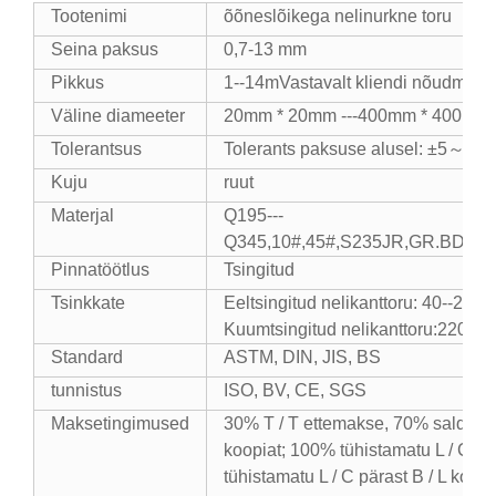
Tootenimi
õõneslõikega nelinurkne toru
Seina paksus
0,7-13 mm
Pikkus
1--14mVastavalt kliendi nõudmistele
Väline diameeter
20mm * 20mm ---400mm * 400
Tolerantsus
Tolerants paksuse alusel: ±5～±8
Kuju
ruut
Materjal
Q195---
Q345,10#,45#,S235JR,GR.BD,STK5
Pinnatöötlus
Tsingitud
Tsinkkate
Eeltsingitud nelikanttoru: 40--220
Kuumtsingitud nelikanttoru:220--
Standard
ASTM, DIN, JIS, BS
tunnistus
ISO, BV, CE, SGS
Maksetingimused
30% T / T ettemakse, 70% saldo pär
koopiat; 100% tühistamatu L / C n
tühistamatu L / C pärast B / L koop