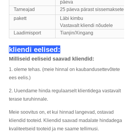
päeva
Tarneajad
25 päeva pärast sissemaksete saa
pakett
Läbi kimbu
Vastavalt kliendi nõudele
Laadimisport
Tianjin/Xingang
kliendi eelised:
Milliseid eeliseid saavad kliendid:
1. oleme tehas. (meie hinnal on kaubandusettevõtete
ees eelis.)
2. Uuendame hinda regulaarselt klientidega vastavalt
terase turuhinnale.
Meie soovitus on, et kui hinnad langevad, ostavad
kliendid tooteid. Kliendid saavad madalate hindadega
kvaliteetseid tooteid ja me saame tellimusi.