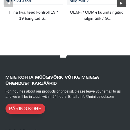
Hiina kvaliteedikontroll 19 *
OEM-i / ODM-i kuumtsingitud
19 tsingitud S...
hulgimüük / G...
MEIE KOHTA MÜÜGIVÕRK VÕTKE MEIEGA
ÜHENDUST KARJÄÄRID
For inquiries about our products or pricelist, please leave your email to us
and we will be in touch within 24 hours. Email : info@minjiesteel.com
PÄRING KOHE