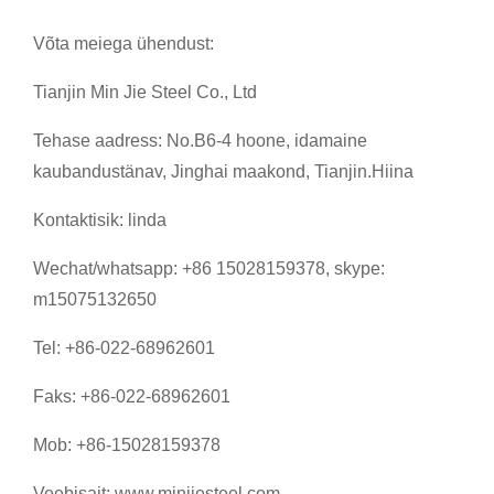
Võta meiega ühendust:
Tianjin Min Jie Steel Co., Ltd
Tehase aadress: No.B6-4 hoone, idamaine
kaubandustänav, Jinghai maakond, Tianjin.Hiina
Kontaktisik: linda
Wechat/whatsapp: +86 15028159378, skype:
m15075132650
Tel: +86-022-68962601
Faks: +86-022-68962601
Mob: +86-15028159378
Veebisait: www.minjiesteel.com