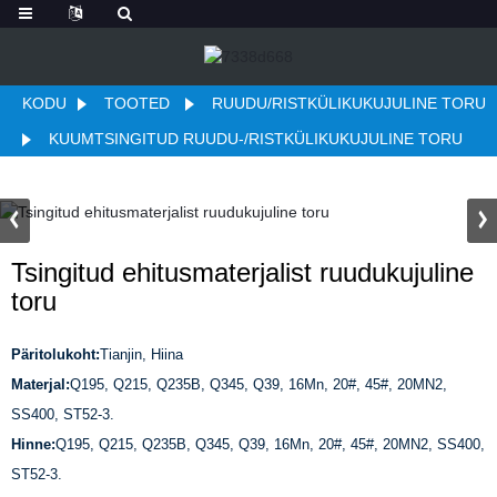
KODU
TOOTED
RUUDU/RISTKÜLIKUKUJULINE TORU
KUUMTSINGITUD RUUDU-/RISTKÜLIKUKUJULINE TORU
Tsingitud ehitusmaterjalist ruudukujuline
toru
Päritolukoht:
Tianjin, Hiina
Materjal:
Q195, Q215, Q235B, Q345, Q39, 16Mn, 20#, 45#, 20MN2,
SS400, ST52-3.
Hinne:
Q195, Q215, Q235B, Q345, Q39, 16Mn, 20#, 45#, 20MN2, SS400,
ST52-3.