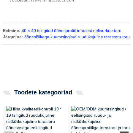
Eelmine:
40 × 40 tsingitud õõnesprofiil terasest nelinurkne toru
Järgmine:
õõneslõikega kuumtsingitud ruudukujuline terastoru toru
Toodete kategooriad