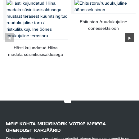
Ehitustoru/ruudukujuline
õõnessektsioon
Hästi kujundatud Hiina
madala süsinikusisaldusega
must teras, kuum ...
MEIE KOHTA MÜÜGIVÕRK VÕTKE MEIEGA
ÜHENDUST KARJÄÄRID
For inquiries about our products or pricelist, please leave your email to us