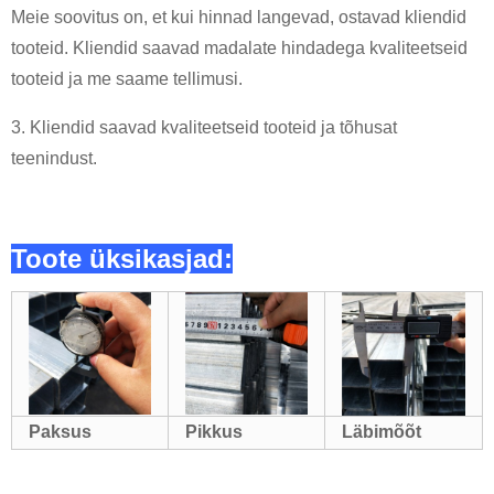
Meie soovitus on, et kui hinnad langevad, ostavad kliendid
tooteid. Kliendid saavad madalate hindadega kvaliteetseid
tooteid ja me saame tellimusi.
3. Kliendid saavad kvaliteetseid tooteid ja tõhusat
teenindust.
Toote üksikasjad:
Paksus
Pikkus
Läbimõõt