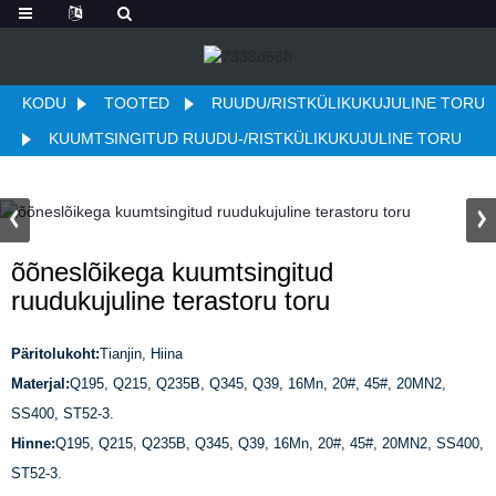
KODU
TOOTED
RUUDU/RISTKÜLIKUKUJULINE TORU
KUUMTSINGITUD RUUDU-/RISTKÜLIKUKUJULINE TORU
õõneslõikega kuumtsingitud
ruudukujuline terastoru toru
Päritolukoht:
Tianjin, Hiina
Materjal:
Q195, Q215, Q235B, Q345, Q39, 16Mn, 20#, 45#, 20MN2,
SS400, ST52-3.
Hinne:
Q195, Q215, Q235B, Q345, Q39, 16Mn, 20#, 45#, 20MN2, SS400,
ST52-3.