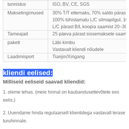
tunnistus
ISO, BV, CE, SGS
Maksetingimused
30% T/T ettemaks, 70% saldo pärast B
100% tühistamatu L/C silmapilgul, 1
L/C pärast B/L koopia saamist 20–30
Tarneajad
25 päeva pärast sissemaksete saami
pakett
Läbi kimbu
Vastavalt kliendi nõudele
Laadimisport
Tianjin/Xingang
kliendi eelised:
Milliseid eeliseid saavad kliendid:
1. oleme tehas. (meie hinnal on kaubandusettevõtete ees
eelis.)
2. Uuendame hinda regulaarselt klientidega vastavalt terase
turuhinnale.