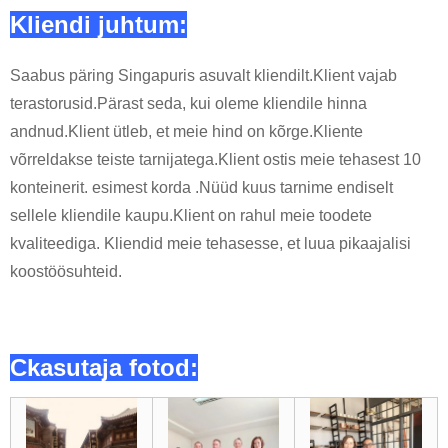
Kliendi juhtum:
Saabus päring Singapuris asuvalt kliendilt.Klient vajab
terastorusid.Pärast seda, kui oleme kliendile hinna
andnud.Klient ütleb, et meie hind on kõrge.Kliente
võrreldakse teiste tarnijatega.Klient ostis meie tehasest 10
konteinerit. esimest korda .Nüüd kuus tarnime endiselt
sellele kliendile kaupu.Klient on rahul meie toodete
kvaliteediga. Kliendid meie tehasesse, et luua pikaajalisi
koostöösuhteid.
C
kasutaja fotod: