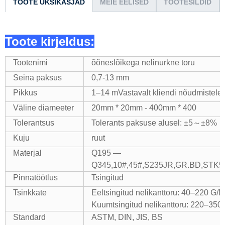
TOOTE ÜKSIKASJAD
MEIE EELISED
TOOTESILDID
Toote kirjeldus:
Tootenimi
õõneslõikega nelinurkne toru
Seina paksus
0,7-13 mm
Pikkus
1–14 mVastavalt kliendi nõudmistele
Väline diameeter
20mm * 20mm - 400mm * 400
Tolerantsus
Tolerants paksuse alusel: ±5～±8%
Kuju
ruut
Materjal
Q195 —
Q345,10#,45#,S235JR,GR.BD,STK
Pinnatöötlus
Tsingitud
Tsinkkate
Eeltsingitud nelikanttoru: 40–220 G/
Kuumtsingitud nelikanttoru: 220–350
Standard
ASTM, DIN, JIS, BS