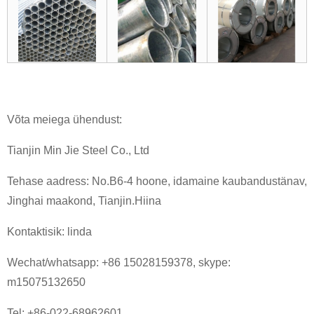
Võta meiega ühendust:
Tianjin Min Jie Steel Co., Ltd
Tehase aadress: No.B6-4 hoone, idamaine kaubandustänav,
Jinghai maakond, Tianjin.Hiina
Kontaktisik: linda
Wechat/whatsapp: +86 15028159378, skype:
m15075132650
Tel: +86-022-68962601