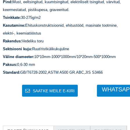
Pind:
Must, eeltsingitud, kuumtsingitud, elektriliselt tsingitud, värvitud,
keermestatud, pistikupesa, graveeritud.
Tsinkkate:
30-275g/m2
Kasutamine:
Ehituskonstruktsioonid, ehitustööd, masinate tootmine,
elektri-, keemiatööstus
Rakendus:
Vedeliku toru
Sektsiooni kuju:
Ruut/ristkülikukujuline
Väline diameeter:
10*10mm-1000*1000mm/10*20mm-500*1000mm
Paksus:
0,6-30 mm
Standard:
GB/T6728-2002,ASTM A500 GR.ABC,JIS S3466
WHATSAP
SAATKE MEILE E-KIRI