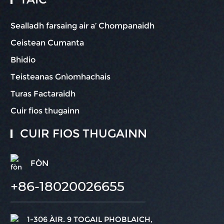
Sealladh farsaing air a’ Chompanaidh
Ceistean Cumanta
Bhidio
Teisteanas Gnìomhachais
Turas Factaraidh
Cuir fios thugainn
CUIR FIOS THUGAINN
FÒN
+86-18020026655
1-306 ÀIR. 9 TOGAIL PHOBLAICH,