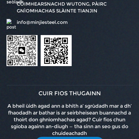
COIMHEARSNACHD WUTONG, PÀIRC
GNÌOMHACHAS SLÀINTE TIANJIN
info@minjiesteel.com
CUIR FIOS THUGAINN
A bheil ùidh agad ann a bhith a’ sgrùdadh mar a dh’
fhaodadh ar bathar is ar seirbheisean buannachd a
thoirt don ghnìomhachas agad? Cuir fios chun
sgioba againn an-diugh — tha sinn an seo gus do
chuideachadh