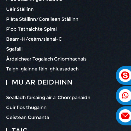
Uèir Stàilinn
Plàta Stàilinn/Corailean Stàilinn
Pìob Tàthaichte Spiral
Beam-H/ceàrn/sianal-C
Sgafaill
Àrdaichear Togalach Gnìomhachais
Taigh-glainne fèin-ghluasadach
MU AR DEIDHINN
Sealladh farsaing air a’ Chompanaidh
Cuir fios thugainn
Ceistean Cumanta
TAIC