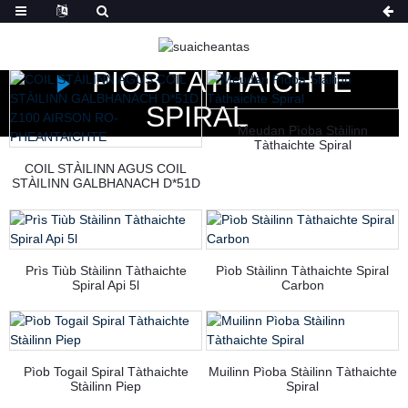
DACHAIGH
TORAIDHEAN
PÌOB TÀTHAICHTE
SPIRAL
Meudan Pìoba Stàilinn
Tàthaichte Spiral
COIL STÀILINN AGUS COIL
STÀILINN GALBHANACH D*51D
Z100 AIRSON RO-
PHEANTAICHTE
Prìs Tiùb Stàilinn Tàthaichte
Pìob Stàilinn Tàthaichte Spiral
Spiral Api 5l
Carbon
Pìob Togail Spiral Tàthaichte
Muilinn Pìoba Stàilinn Tàthaichte
Stàilinn Piep
Spiral