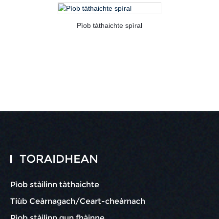
Pìob tàthaichte spìral
TORAIDHEAN
Pìob stàilinn tàthaichte
Tiùb Ceàrnagach/Ceart-cheàrnach
Pìob stàilinn gun fhàinne