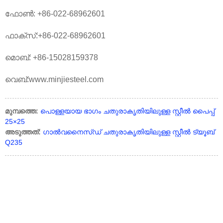
ഫോൺ: +86-022-68962601
ഫാക്സ്:+86-022-68962601
മൊബ്: +86-15028159378
വെബ്:www.minjiesteel.com
മുമ്പത്തെ:
പൊള്ളയായ ഭാഗം ചതുരാകൃതിയിലുള്ള സ്റ്റീൽ പൈപ്പ്
25×25
അടുത്തത്:
ഗാൽവനൈസ്ഡ് ചതുരാകൃതിയിലുള്ള സ്റ്റീൽ ട്യൂബ്
Q235