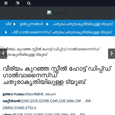
വീട്
ഉൽപ്പന്നങ്ങൾ
ചതുരം/ചതുരാകൃതിയിലുള്ള ട്യൂബ്
പ്രീ ഗാൽവാനൈസ്ഡ് ചതുരം/ചതുരാകൃതിയിലുള്ള ട്യൂബ്
വീര്യം കുറഞ്ഞ സ്റ്റീൽ ഹോട്ട് ഡിപ്പ്ഡ്
ഗാൽവാനൈസ്ഡ്
ചതുരാകൃതിയിലുള്ള ട്യൂബ്
ഉത്ഭവ സ്ഥലം:
ടിയാൻജിൻ, ചൈന
മെറ്റീരിയൽ:
Q195,Q215,Q235B,Q345,Q39,16Mn,20# ，45#，
20MN2,SS400,ST52-3.
ഗ്രേഡ്:
Q195,Q215,Q235B,Q345,Q39,16Mn,20# ，45#，