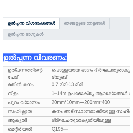
ഉൽപ്പന്ന വിശദാംശങ്ങൾ
ഞങ്ങളുടെ നേട്ടങ്ങൾ
ഉൽപ്പന്ന ടാഗുകൾ
ഉൽപ്പന്ന വിവരണം:
ഉത്പന്നത്തിന്റെ
പൊള്ളയായ ഭാഗം ദീർഘചതുരാകൃതി
പേര്
ട്യൂബ്
മതിൽ കനം
0.7 മിമി-13 മിമി
നീളം
1–14m ഉപഭോക്തൃ ആവശ്യങ്ങൾ അ
പുറം വ്യാസം
20mm*10mm—200mm*400
സഹിഷ്ണുത
കനം അടിസ്ഥാനമാക്കിയുള്ള സഹിഷ്
ആകൃതി
ദീർഘചതുരാകൃതിയിലുള്ള
മെറ്റീരിയൽ
Q195—