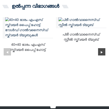
ഉൽപ്പന്ന വിഭാഗങ്ങൾ
പ്രീ ഗാൽവാനൈസ്ഡ്
സ്റ്റീൽ സ്ക്വയർ ട്യൂബ്
40×40 ഭാരം എംഎസ്
സ്ക്വയർ പൈപ്പ് ഹോട്ട്
റോൾഡ് ഗാൽ...