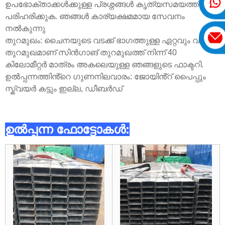
ഉപഭോക്താക്കൾക്കുള്ള പ്രശ്നങ്ങൾ കൃത്യസമയത്ത്
പരിഹരിക്കുക. ഞങ്ങൾ കാര്യക്ഷമമായ സേവനം
നൽകുന്നു
തുറമുഖം: ചൈനയുടെ വടക്ക് ഭാഗത്തുള്ള ഏറ്റവും വലിയ
തുറമുഖമാണ് സിൻഗാങ് തുറമുഖത്ത് നിന്ന് 40
കിലോമീറ്റർ മാത്രം അകലെയുള്ള ഞങ്ങളുടെ ഫാക്ടറി.
ഉൽപ്പന്നത്തിൻ്റെ ഗുണനിലവാരം: ജോയിൻ്റ് പൈപ്പും
സ്ക്വയർ കട്ടും ഇല്ല, ഡീബർഡ്
ഉൽപ്പന്ന ഫോട്ടോകൾ: