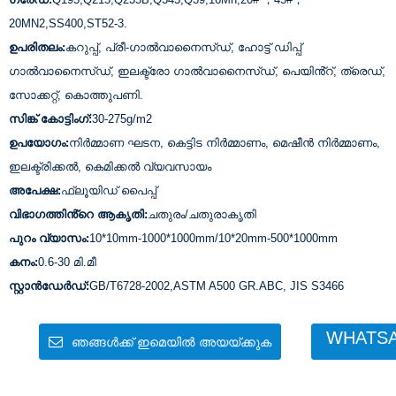
20MN2,SS400,ST52-3.
ഉപരിതലം:
കറുപ്പ്, പ്രീ-ഗാൽവാനൈസ്ഡ്, ഹോട്ട് ഡിപ്പ്
ഗാൽവാനൈസ്ഡ്, ഇലക്ട്രോ ഗാൽവാനൈസ്ഡ്, പെയിൻ്റ്, ത്രെഡ്,
സോക്കറ്റ്, കൊത്തുപണി.
സിങ്ക് കോട്ടിംഗ്:
30-275g/m2
ഉപയോഗം:
നിർമ്മാണ ഘടന, കെട്ടിട നിർമ്മാണം, മെഷീൻ നിർമ്മാണം,
ഇലക്ട്രിക്കൽ, കെമിക്കൽ വ്യവസായം
അപേക്ഷ:
ഫ്ലൂയിഡ് പൈപ്പ്
വിഭാഗത്തിൻ്റെ ആകൃതി:
ചതുരം/ചതുരാകൃതി
പുറം വ്യാസം:
10*10mm-1000*1000mm/10*20mm-500*1000mm
കനം:
0.6-30 മി.മീ
സ്റ്റാൻഡേർഡ്:
GB/T6728-2002,AS
TM A500 GR.ABC, JIS S3466
WHATS
ഞങ്ങൾക്ക് ഇമെയിൽ അയയ്ക്കുക