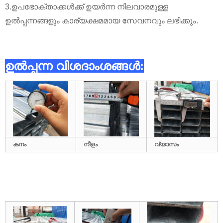
3.ഉപഭോക്താക്കൾക്ക് ഉയർന്ന നിലവാരമുള്ള
ഉൽപ്പന്നങ്ങളും കാര്യക്ഷമമായ സേവനവും ലഭിക്കും.
ഉൽപ്പന്ന വിശദാംശങ്ങൾ:
കനം
നീളം
വ്യാസം