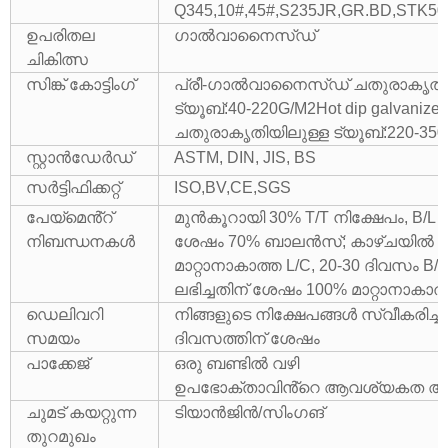
Q345,10#,45#,S235JR,GR.BD,STK
ഉപരിതല
ഗാൽവാനൈസ്ഡ്
ചികിത്സ
സിങ്ക് കോട്ടിംഗ്
പ്രീ-ഗാൽവാനൈസ്ഡ് ചതുരാകൃതിയ
ട്യൂബ്:40-220G/M2Hot dip galvani
ചതുരാകൃതിയിലുള്ള ട്യൂബ്:220-35
സ്റ്റാൻഡേർഡ്
ASTM, DIN, JIS, BS
സർട്ടിഫിക്കറ്റ്
ISO,BV,CE,SGS
പേയ്മെൻ്റ്
മുൻകൂറായി 30% T/T നിക്ഷേപം, B/L പ
നിബന്ധനകൾ
ശേഷം 70% ബാലൻസ്; കാഴ്ചയിൽ 
മാറ്റാനാകാത്ത L/C, 20-30 ദിവസം B/L
ലഭിച്ചതിന് ശേഷം 100% മാറ്റാനാകാത്
ഡെലിവറി
നിങ്ങളുടെ നിക്ഷേപങ്ങൾ സ്വീകരിച്ച് 
സമയം
ദിവസത്തിന് ശേഷം
പാക്കേജ്
ഒരു ബണ്ടിൽ വഴി
ഉപഭോക്താവിൻ്റെ ആവശ്യകത അനു
ചുമട് കയറ്റുന്ന
ടിയാൻജിൻ/സിംഗങ്
തുറമുഖം