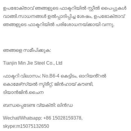
ഉപഭോക്താവ് ഞങ്ങളുടെ ഫാക്ടറിയിൽ സ്റ്റീൽ പൈപ്പുകൾ
വാങ്ങി.സാധനങ്ങൾ ഉൽപ്പാദിപ്പിച്ച ശേഷം, ഉപഭോക്താവ്
ഞങ്ങളുടെ ഫാക്ടറിയിൽ പരിശോധനയ്ക്കായി വന്നു.
ഞങ്ങളെ സമീപിക്കുക:
Tianjin Min Jie Steel Co., Ltd
ഫാക്ടറി വിലാസം: No.B6-4 കെട്ടിടം, ഓറിയൻ്റൽ
കൊമേഴ്‌സ്യൽ സ്ട്രീറ്റ്, ജിൻഹായ് കൗണ്ടി,
ടിയാൻജിൻ.ചൈന
ബന്ധപ്പെടേണ്ട വ്യക്തി: ലിൻഡ
Wechat/Whatsapp: +86 15028159378,
skype:m15075132650