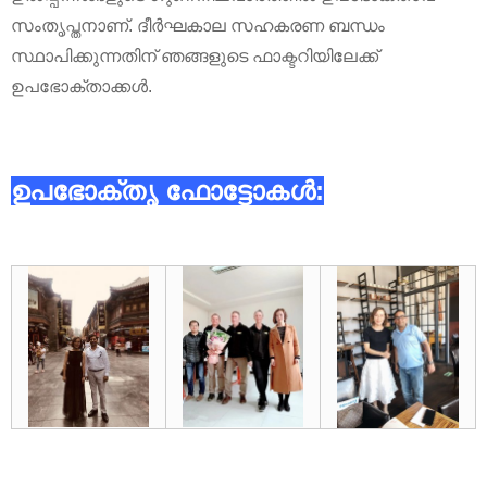
സംതൃപ്തനാണ്. ദീർഘകാല സഹകരണ ബന്ധം
സ്ഥാപിക്കുന്നതിന് ഞങ്ങളുടെ ഫാക്ടറിയിലേക്ക്
ഉപഭോക്താക്കൾ.
ഉപഭോക്തൃ ഫോട്ടോകൾ: