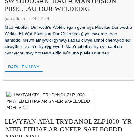
SWYDDOGAETHAU A MANTEISION
PIBELLAU DUR WELDEDIG
gan admin ar 24-12-24
Mae Pibellau Dur wedi'u Weldio (gan gynnwys Pibellau Dur wedi'u
Weldio ERW a Phibellau Dur Galfanedig) yn chwarae rhan
hanfodol mewn amrywiol gymwysiadau diwydiannol oherwydd eu
strwythur cryf a'u hyblygrwydd. Mae'r pibellau hyn yn cael eu
cynhyrchu trwy broses weldio sy'n uno platiau dur neu...
DARLLEN MWY
LLWYFAN ATAL TRYDANOL ZLP1000: YR
ATEB EITHAF AR GYFER SAFLEOEDD