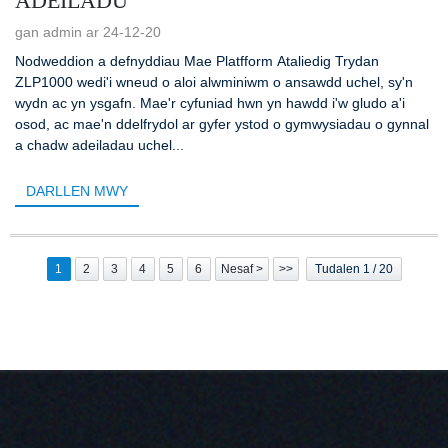
ADEILADU
gan admin ar 24-12-20
Nodweddion a defnyddiau Mae Platfform Ataliedig Trydan
ZLP1000 wedi'i wneud o aloi alwminiwm o ansawdd uchel, sy'n
wydn ac yn ysgafn. Mae'r cyfuniad hwn yn hawdd i'w gludo a'i
osod, ac mae'n ddelfrydol ar gyfer ystod o gymwysiadau o gynnal
a chadw adeiladau uchel...
DARLLEN MWY
1
2
3
4
5
6
Nesaf >
>>
Tudalen 1 / 20