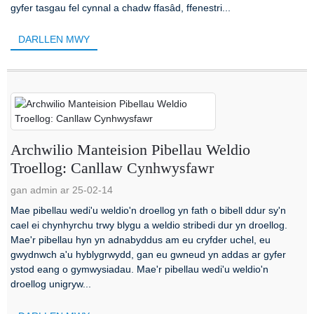
gyfer tasgau fel cynnal a chadw ffasâd, ffenestri...
DARLLEN MWY
Archwilio Manteision Pibellau Weldio
Troellog: Canllaw Cynhwysfawr
gan admin ar 25-02-14
Mae pibellau wedi'u weldio'n droellog yn fath o bibell ddur sy'n
cael ei chynhyrchu trwy blygu a weldio stribedi dur yn droellog.
Mae'r pibellau hyn yn adnabyddus am eu cryfder uchel, eu
gwydnwch a'u hyblygrwydd, gan eu gwneud yn addas ar gyfer
ystod eang o gymwysiadau. Mae'r pibellau wedi'u weldio'n
droellog unigryw...