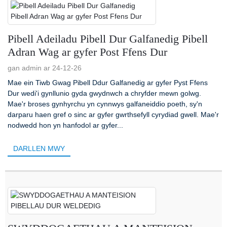
Pibell Adeiladu Pibell Dur Galfanedig Pibell
Adran Wag ar gyfer Post Ffens Dur
gan admin ar 24-12-26
Mae ein Tiwb Gwag Pibell Ddur Galfanedig ar gyfer Pyst Ffens
Dur wedi'i gynllunio gyda gwydnwch a chryfder mewn golwg.
Mae'r broses gynhyrchu yn cynnwys galfaneiddio poeth, sy'n
darparu haen gref o sinc ar gyfer gwrthsefyll cyrydiad gwell. Mae'r
nodwedd hon yn hanfodol ar gyfer...
DARLLEN MWY