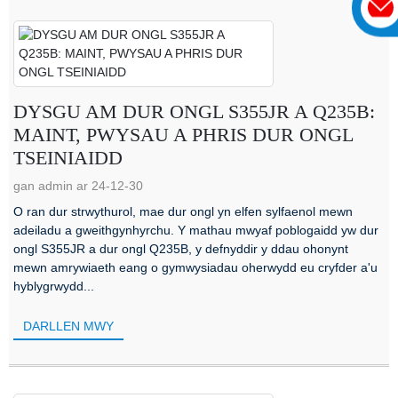
DYSGU AM DUR ONGL S355JR A Q235B:
MAINT, PWYSAU A PHRIS DUR ONGL
TSEINIAIDD
gan admin ar 24-12-30
O ran dur strwythurol, mae dur ongl yn elfen sylfaenol mewn
adeiladu a gweithgynhyrchu. Y mathau mwyaf poblogaidd yw dur
ongl S355JR a dur ongl Q235B, y defnyddir y ddau ohonynt
mewn amrywiaeth eang o gymwysiadau oherwydd eu cryfder a'u
hyblygrwydd...
DARLLEN MWY