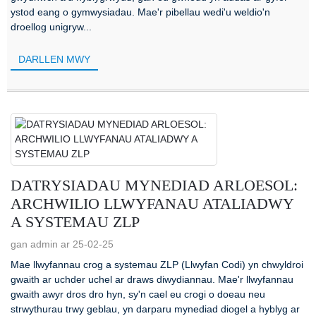
ystod eang o gymwysiadau. Mae'r pibellau wedi'u weldio'n
droellog unigryw...
DARLLEN MWY
DATRYSIADAU MYNEDIAD ARLOESOL:
ARCHWILIO LLWYFANAU ATALIADWY
A SYSTEMAU ZLP
gan admin ar 25-02-25
Mae llwyfannau crog a systemau ZLP (Llwyfan Codi) yn chwyldroi
gwaith ar uchder uchel ar draws diwydiannau. Mae'r llwyfannau
gwaith awyr dros dro hyn, sy'n cael eu crogi o doeau neu
strwythurau trwy geblau, yn darparu mynediad diogel a hyblyg ar