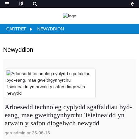
CARTREF
NEWYDDION
Newyddion
Arloesedd technoleg cyplydd sgaffaldiau byd-
eang, mae gweithgynhyrchu Tsieineaidd yn
arwain y safon diogelwch newydd
gan admin ar 25-06-13