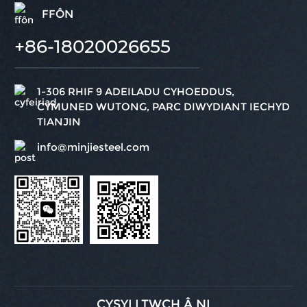
FFÔN
+86-18020026655
1-306 RHIF 9 ADEILADU CYHOEDDUS,
CYMUNED WUTONG, PARC DIWYDIANT IECHYD
TIANJIN
info@minjiesteel.com
CYSYLLTWCH Â NI