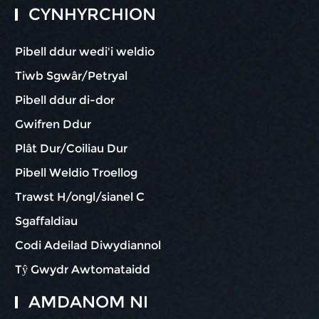
CYNHYRCHION
Pibell ddur wedi'i weldio
Tiwb Sgwâr/Petryal
Pibell ddur di-dor
Gwifren Ddur
Plât Dur/Coiliau Dur
Pibell Weldio Troellog
Trawst H/ongl/sianel C
Sgaffaldiau
Codi Adeilad Diwydiannol
Tŷ Gwydr Awtomataidd
AMDANOM NI