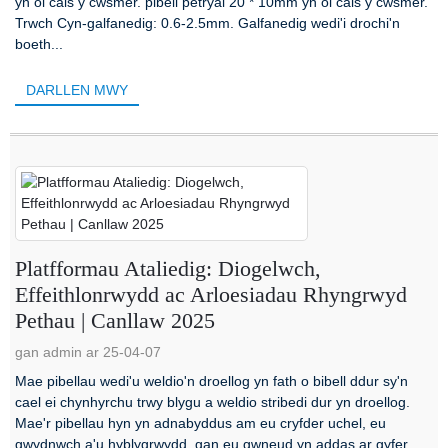
yn ôl cais y cwsmer. pibell petryal 20 * 10mm yn ôl cais y cwsmer.
Trwch Cyn-galfanedig: 0.6-2.5mm. Galfanedig wedi'i drochi'n
boeth...
DARLLEN MWY
Platfformau Ataliedig: Diogelwch,
Effeithlonrwydd ac Arloesiadau Rhyngrwyd
Pethau | Canllaw 2025
gan admin ar 25-04-07
Mae pibellau wedi'u weldio'n droellog yn fath o bibell ddur sy'n
cael ei chynhyrchu trwy blygu a weldio stribedi dur yn droellog.
Mae'r pibellau hyn yn adnabyddus am eu cryfder uchel, eu
gwydnwch a'u hyblygrwydd, gan eu gwneud yn addas ar gyfer