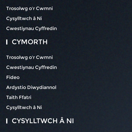
Trosolwg o'r Cwmni
Cysylltwch â Ni
Cwestiynau Cyffredin
CYMORTH
Trosolwg o'r Cwmni
Cwestiynau Cyffredin
Fideo
Ardystio Diwydiannol
Taith Ffatri
Cysylltwch â Ni
CYSYLLTWCH Â NI