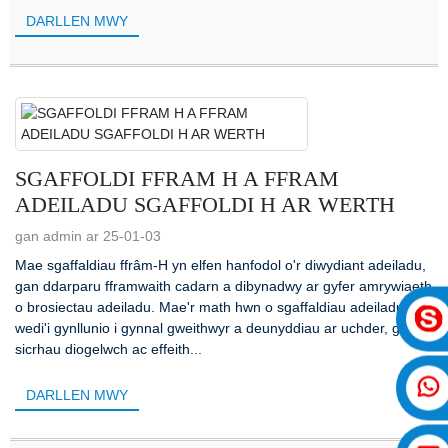
DARLLEN MWY
SGAFFOLDI FFRAM H A FFRAM
ADEILADU SGAFFOLDI H AR WERTH
gan admin ar 25-01-03
Mae sgaffaldiau ffrâm-H yn elfen hanfodol o'r diwydiant adeiladu,
gan ddarparu fframwaith cadarn a dibynadwy ar gyfer amrywiaeth
o brosiectau adeiladu. Mae'r math hwn o sgaffaldiau adeiladu
wedi'i gynllunio i gynnal gweithwyr a deunyddiau ar uchder, gan
sicrhau diogelwch ac effeith...
DARLLEN MWY