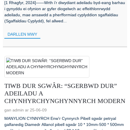
[1 Rhagfyr, 2024]——Wrth i'r diwydiant adeiladu byd-eang barhau
i gynyddu ei ofynion ar gyfer diogelwch ac effeithlonrwydd
adeiladu, mae ansawdd a pherfformiad cyplyddion sgaffaldiau
(Sgaffaldiau Cyplydd), fel allwed...
DARLLEN MWY
TIWB DUR SGWÂR: “SGERBWD DUR”
ADEILADU A
CHYNHYRCHYNGHYNNYRCH MODERN
gan admin ar 25-06-09
MANYLION CYNNYRCH Enw'r Cynnyrch Pibell sgwâr petryal
galfanedig Diamedr Allanol pibell sgwâr 10 * 10mm-500 * 500mm