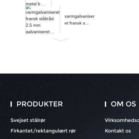
varmgalvaniser
et fransk s...
PRODUKTER
OM OS
Svejset stålrør
Virksomhedso
Firkantet/rektangulært rør
Kontakt os