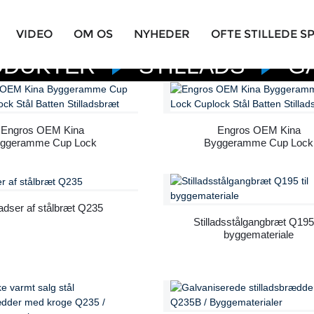
VIDEO
OM OS
NYHEDER
OFTE STILLEDE 
ODUKTER
STILLADS
G
Engros OEM Kina
Engros OEM Kina
ggeramme Cup Lock
Byggeramme Cup Lock
Cuplock Stål Batten
Cuplock Stål Batten
Stilladsbræt
Stilladsbræt
ladser af stålbræt Q235
Stilladsstålgangbræt Q195 
byggemateriale