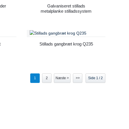
der
Galvaniseret stillads
metalplanke stilladssystem
t
Stillads gangbræt krog Q235
1
2
Næste >
>>
Side 1 / 2