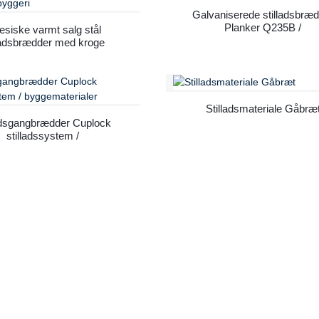
Galvaniserede stilladsbræd
Planker Q235B /
esiske varmt salg stål
Byggematerialer
lladsbrædder med kroge
5 / stillads til byggeri
Stilladsmateriale Gåbræ
adsgangbrædder Cuplock
stilladssystem /
byggematerialer