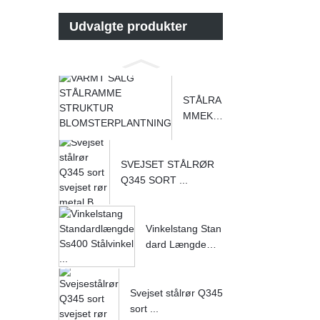
Udvalgte produkter
STÅLRA
MMEKO
NSTRU
KTION P
Å VARM
SVEJSET STÅLRØR
T SAL
Q345 SORT ...
G...
Vinkelstang Stan
dard Længde
S...
Svejset stålrør Q345
sort ...