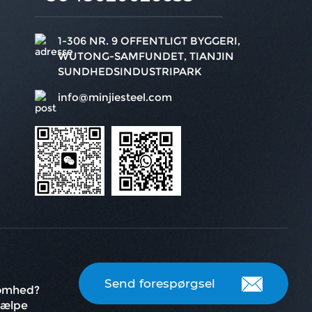
1-306 NR. 9 OFFENTLIGT BYGGERI,
WUTONG-SAMFUNDET, TIANJIN
SUNDHEDSINDUSTRIPARK
info@minjiesteel.com
Send forespørgsel
somhed?
hjælpe