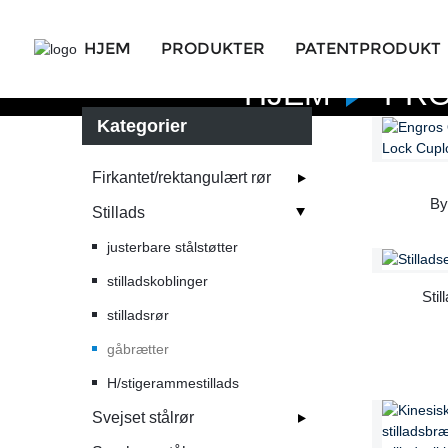
HJEM
PRODUKTER
PATENTPRODUKT
HJEM
PR
Kategorier
Firkantet/rektangulært rør
By
Stillads
justerbare stålstøtter
stilladskoblinger
Stil
stilladsrør
gåbrætter
H/stigerammestillads
Svejset stålrør