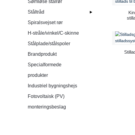
Sømløse stålrør
Ståltråd
Kin
sti
Spiralsvejset rør
Q23
H-stråle/vinkel/C-skinne
Stålplade/stålspoler
Still
Brandprodukt
Specialformede
produkter
Industriel bygningshejs
Fotovoltaisk (PV)
monteringsbeslag