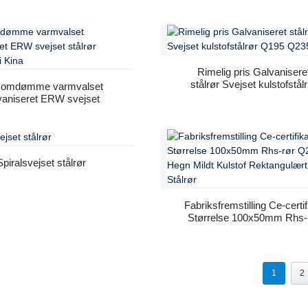
hult sektionsstålrør
ematerialer tilpassede
svejsede stålrør Gi
niseret ERW kulstofstål
Rimelig pris Galvanisere
stålrør Svejset kulstofstål
t omdømme varmvalset
Q195 Q235
vaniseret ERW svejset
ålrør fremstillet i Kina
Spiralsvejset stålrør
Fabriksfremstilling Ce-certif
Størrelse 100x50mm Rhs-
Q235b Hegn Mildt Kulsto
Rektangulært Svejset Stål
1
2