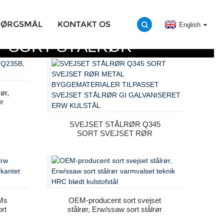
SPØRGSMÅL
KONTAKT OS
English
SORT STÅLRØR
ør,
r
SVEJSET STÅLRØR Q345
SORT SVEJSET RØR
METAL BYGGEMATERIALER
TILPASSET SVEJSET
STÅLRØR GI
GALVANISERET ERW
KULSTÅL
Ms
OEM-producent sort svejset
rt
stålrør, Erw/ssaw sort stålrør
ært
varmvalset teknik HRC blødt