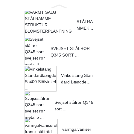
STÅLRA
MMEKO
NSTRU
KTION P
Å VARM
SVEJSET STÅLRØR
T SAL
Q345 SORT ...
G...
Vinkelstang Stan
dard Længde
S...
Svejset stålrør Q345
sort ...
varmgalvaniser