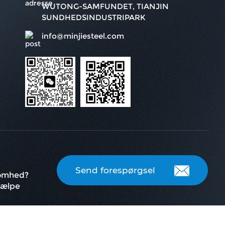
WUTONG-SAMFUNDET, TIANJIN
SUNDHEDSINDUSTRIPARK
info@minjiesteel.com
Send forespørgsel
somhed?
hjælpe