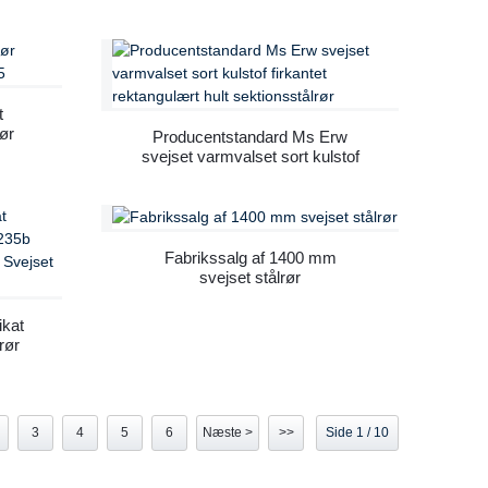
kulstofstål
t
rør
Producentstandard Ms Erw
svejset varmvalset sort kulstof
firkantet rektangulært hult
sektionsstålrør
Fabrikssalg af 1400 mm
svejset stålrør
ikat
rør
f
rør
3
4
5
6
Næste >
>>
Side 1 / 10