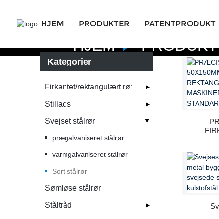
HJEM
PRODUKTER
PATENTPRODUKT
HJEM
PRODUKT
Kategorier
Firkantet/rektangulært rør
Stillads
Svejset stålrør
P
FIR
prægalvaniseret stålrør
REKT
varmgalvaniseret stålrør
TIL
EN 
Sort stålrør
Sømløse stålrør
Ståltråd
Sv