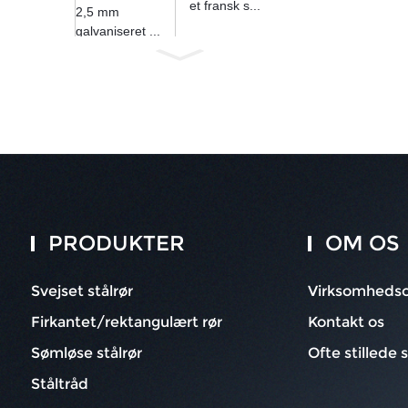
et fransk s...
PRODUKTER
OM OS
Svejset stålrør
Virksomhedso
Firkantet/rektangulært rør
Kontakt os
Sømløse stålrør
Ofte stillede
Ståltråd