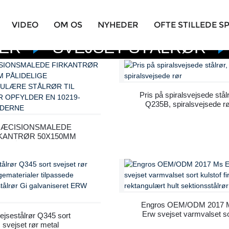
VIDEO
OM OS
NYHEDER
OFTE STILLEDE 
ER
SVEJSET STÅLRØR
Pris på spiralsvejsede stålr
Q235B, spiralsvejsede rø
RÆCISIONSMALEDE
KANTRØR 50X150MM
PÅLIDELIGE
ANGULÆRE STÅLRØR
 MASKINER OPFYLDER
10219-STANDARDERNE
Engros OEM/ODM 2017 
Erw svejset varmvalset so
ejsestålrør Q345 sort
kulstof firkantet rektangul
svejset rør metal