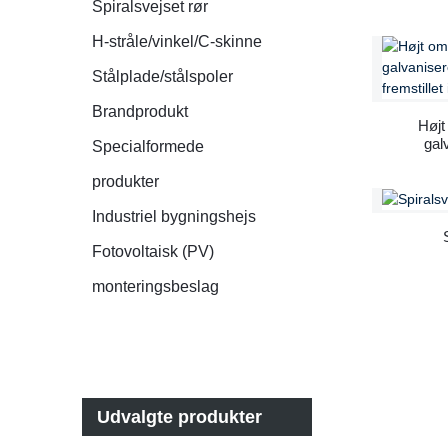
Spiralsvejset rør
bygg
H-stråle/vinkel/C-skinne
galva
Stålplade/stålspoler
Brandprodukt
Høj
gal
Specialformede
st
produkter
Industriel bygningshejs
Fotovoltaisk (PV)
monteringsbeslag
Udvalgte produkter