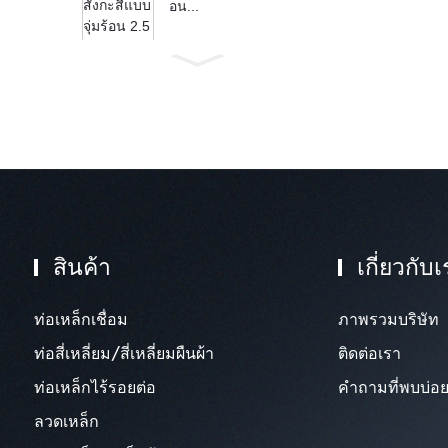
อน...
สินค้า
เกี่ยวกับ
ท่อเหล็กเชื่อม
ภาพรวมบริษัท
ท่อสี่เหลี่ยม/สี่เหลี่ยมผืนผ้า
ติดต่อเรา
ท่อเหล็กไร้รอยต่อ
คำถามที่พบบ่อ
ลวดเหล็ก