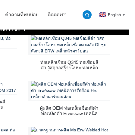
คำถามที่พบบ่อย
ติดต่อเรา
English
หล็กดำ
ว
ท่อเหล็กเชื่อม Q345 ท่อเชื่อมสี
ดำ วัสดุก่อสร้างโลหะ ท่อเหล็ก
เชื่อมตามสั่ง GI ชุบสังกะสี
ERW เหล็กกล้าคาร์บอน
นสี
่ง
ผู้ผลิต OEM ท่อเหล็กเชื่อมสีดำ
ท่อเหล็กดำ Erw/ssaw เทคนิค
การรีดร้อน Hrc เหล็กกล้า
คาร์บอนอ่อน