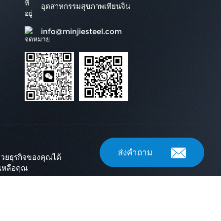
อุตสาหกรรมสุขภาพเทียนจิน
info@minjiesteel.com
ส่งคำถาม
วยธุรกิจของคุณได้
เหลือคุณ
2025 : สงวนลิขสิทธิ์ทุกประการ.
-
บล็อกยอดนิยม
-
ค้นหายอดนิยม