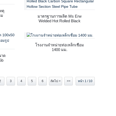
หตุ
อม
มาตรฐานการผลิต Ms Erw
Welded Hot Rolled Black
Carbon Square Rectangular
Hollow Section Steel Pipe
Tube
โรงงานจำหน่ายท่อเหล็กเชื่อม
1400 มม.
นาด
5b
ผืน
2
3
4
5
6
ถัดไป >
>>
หน้า 1 / 10