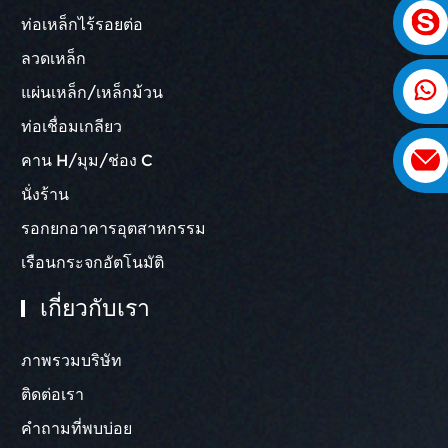
ท่อเหล็กไร้รอยต่อ
ลวดเหล็ก
แผ่นเหล็ก/เหล็กม้วน
ท่อเชื่อมเกลียว
คาน H/มุม/ช่อง C
นั่งร้าน
รอกยกอาคารอุตสาหกรรม
เรือนกระจกอัตโนมัติ
เกี่ยวกับเรา
ภาพรวมบริษัท
ติดต่อเรา
คำถามที่พบบ่อย