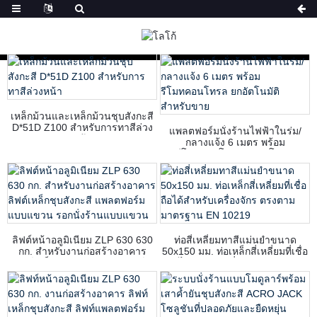
บ้าน
สินค้า
เหล็กม้วนและเหล็กม้วนชุบสังกะสี
D*51D Z100 สำหรับการทาสีล่วง
แพลตฟอร์มนั่งร้านไฟฟ้าในร่ม/
หน้า
กลางแจ้ง 6 เมตร พร้อม
รีโมทคอนโทรล ยกอัตโนมัติ
สำหรับขาย
ลิฟต์หน้าอลูมิเนียม ZLP 630 630
ท่อสี่เหลี่ยมทาสีแม่นยำขนาด
กก. สำหรับงานก่อสร้างอาคาร
50x150 มม. ท่อเหล็กสี่เหลี่ยมที่เชื่อ
ลิฟต์เหล็กชุบสังกะสี แพลตฟอร์ม
ถือได้สำหรับเครื่องจักร ตรงตาม
แบบแขวน รอกนั่งร้านแบบแขวน
มาตรฐาน EN 10219