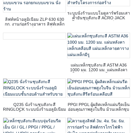
ระบบนั่งร้านแบบโมดูลาร์พร้อมเสา
ค้ำยันชุบสังกะสี ACRO JACK
ลิฟท์หน้าอลูมิเนียม ZLP 630 630
โซลูชันที่ปลอดภัยและยืดหยุ่น
กก. งานก่อสร้างอาคาร ลิฟท์เหล็ก
สำหรับโครงการก่อสร้าง
ชุบสังกะสี ลิฟท์แพลตฟอร์มแบบ
แขวน รอกยกแบบแขวน นั่งร้าน
แผ่นเหล็กชุบสังกะสี ASTM A36
1000 มม. 1200 มม. แผ่นหลังคา
เหล็กเคลือบสี แผ่นเหล็กลายตาราง
แผ่นเหล็กมีรู
Q235 นั่งร้านชุบสังกะสี
PPGI PPGL ผู้ผลิตเหล็กแผ่นรีดเย็น
RINGLOCK ระบบนั่งร้านอลูมิเนียม
อ่อนคุณภาพสูงในจีน ม้วนเหล็กชุบ
แบบชั้นรอบด้านสำหรับขาย
สังกะสีรีดร้อนเคลือบสี