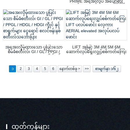
PRIME အအေးလိပ် အပျော့စား
ရောင်းရန်
သံမဏိစာရွက် ကွိုင်များ ရောင်ဖြင့်
လှိမ့်ထားသော ဂယ်လက်ဗနီဇစ်စတီး
လ် ကွိုင်
အအေးလှိမ့်ထားသော ပူပြင်းသော
LIFT အမြင့် 3M 4M 5M 6M
စိမ်ခံစတီးလ်၊ GI / GL / PPGI /
ဆောက်လုပ်ရေးလျှပ်စစ်ကတ်ကြေး
PPGL / HDGL / HDGI ကွိုင် နှင့်
LIFT ပလပ်ဖောင်း လှေကား
စာရွက်များ ငွေရောင် စလင်ဗန်းနစ် စ
AERIAL elevated အလုပ်ပလပ်
တီးလ်သင်္ဘောပြား
ဖောင်း
၁
2
3
4
5
6
နောက်တစ်ခု >
>>
စာမျက်နှာ ၁/၆၂
ထုတ်ကုန်များ