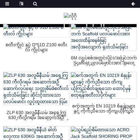
အိမ်
ထုတ်ကုန်များ
စတီးကွိုင် နှင့် D*51D Z100 စတီး
လ် ကွိုင်များ
6M လျှပ်စစ်အတွင်းပိုင်း/အပြင်ဘက်
Scaffold ပလပ်ဖောင်းအား အဝေး
ထိန်းစနစ်ဖြင့် အလိုအလျောက် ရုတ်
သိမ်းခြင်း
စက်အတွက် EN 10219 စံနှုန်းများ
နှင့် ကိုက်ညီသော တိကျယုံကြည်
ZLP 630 အလူမီနီယမ် အရှေ့ကြွ
စိတ်ချရသော ထောင့်မှန်စတုရန်းစ
630 ကီလိုဂရမ် အဆောက်အဦ
တီးလ်ပိုက်များ
ဆောက်လုပ်ရေး သတ္တုစိမ်ခံစတီးလ်
ရုတ်သိမ်းခြင်း ဆိုင်းငံ့ထားသော
ပလပ်ဖောင်း လွှင့်ထူထားသော ငြမ်း