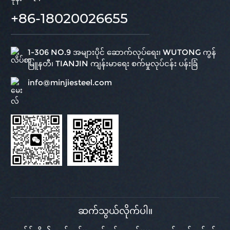
+86-18020026655
1-306 NO.9 အများပိုင် ဆောက်လုပ်ရေး၊ WUTONG ကွန်
မြူနတီ၊ TIANJIN ကျန်းမာရေး စက်မှုလုပ်ငန်း ပန်းခြံ
info@minjiesteel.com
ဆက်သွယ်လိုက်ပါ။