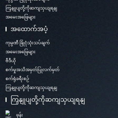
ကြှနျုပျတို့ကိုဆကျသှယျရနျ
အမေးအဖြေများ
အထောက်အပံ့
ကုမ္ပဏီ ခြုံငုံသုံးသပ်ချက်
အမေးအဖြေများ
ဗီဒီယို
စက်မှုအသိအမှတ်ပြုလက်မှတ်
စက်ရုံခရီးစဉ်
ကြှနျုပျတို့ကိုဆကျသှယျရနျ
ကြှနျုပျတို့ကိုဆကျသှယျရနျ
ဖုန်း