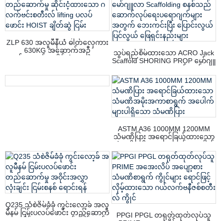
ZLP 630 အလူမီနီယံ ဓါတ်လှေကား
630KG အဆောက်အဦ
သွပ်ရည်စိမ်ထားသော ACRO Jack
တည်ဆောက်မှု ဆိုင်းငံ့ထားသော ဂ
Scaffold SHORING PROP မော်ဂျူ
လက်ဗင်းစတီးလ် lifting ပလပ်
လာ Scaffolding စနစ်သည်
ဖောင်း HOIST ချိတ်ဆွဲ ငြမ်း
ဆောက်လုပ်ရေးပရောဂျက်များ
အတွက် ဘေးကင်းပြီး ပြောင်းလွယ်
ပြင်လွယ် ဖြေရှင်းနည်းများ
ASTM A36 1000MM 1200MM
သံမဏိပြား အရောင်ခြယ်ထားသော
သံမဏိအမိုးအကာစာရွက် အပေါက်
များပါရှိသော သံမဏိပြား
Q235 သံစဲဇိမ်ခံခုံ ကွင်းလော့ခ် အလူ
မီနမ် ငြမ်းပလပ်ဖောင်း တည်ဆောက်
PPGI PPGL တရုတ်ထုတ်လုပ်သူ
မှု အဝိုင်းအလွှာ လုံးချင်း ငြမ်းစနစ်