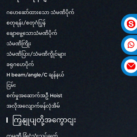
ဂဟေဆော်ထားသော သံမဏိပိုက်
စတုရန်း/စတုဂံပြွန်
ချောမွေ့သောသံမဏိပိုက်
သံမဏိကြိုး
သံမဏိပြား/သံမဏိကွိုင်များ
ခရုဂဟေပိုက်
H beam/angle/C ချန်နယ်
ငြမ်း
စက်မှုအဆောက်အဦ Hoist
အလိုအလျောက်ဖန်လုံအိမ်
ကြှနျုပျတို့အကွောငျး
ကုမ္ပဏီ ခြုံငုံသုံးသပ်ချက်