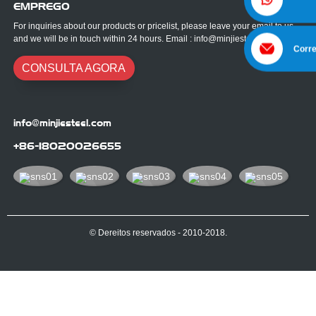
EMPREGO
For inquiries about our products or pricelist, please leave your email to us
and we will be in touch within 24 hours. Email : info@minjiesteel.com
Corre
CONSULTA AGORA
info@minjiesteel.com
+86-18020026655
© Dereitos reservados - 2010-2018.