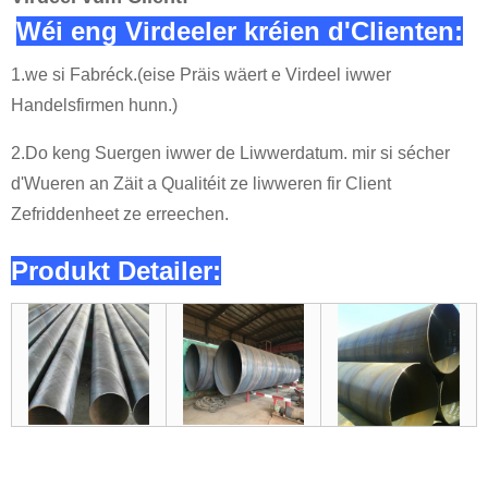
Wéi eng Virdeeler kréien d'Clienten:
1.we si Fabréck.(eise Präis wäert e Virdeel iwwer
Handelsfirmen hunn.)
2.Do keng Suergen iwwer de Liwwerdatum. mir si sécher
d'Wueren an Zäit a Qualitéit ze liwweren fir Client
Zefriddenheet ze erreechen.
Produkt Detailer: