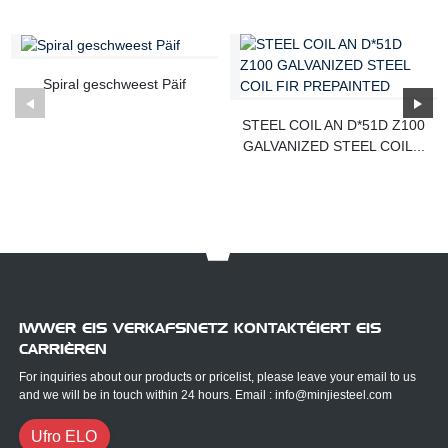
Spiral geschweest Päif
STEEL COIL AN D*51D Z100
GALVANIZED STEEL COIL...
IWWER EIS VERKAFSNETZ KONTAKTÉIERT EIS
CARRIÈREN
For inquiries about our products or pricelist, please leave your email to us
and we will be in touch within 24 hours. Email : info@minjiesteel.com
Ufro ELO