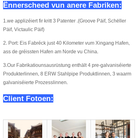
Ënnerscheed vun anere Fabriken:
1.we applizéiert fir kritt 3 Patenter .(Groove Päif, Schëller
Päif, Victaulic Päif)
2. Port: Eis Fabréck just 40 Kilometer vum Xingang Hafen,
ass de gréissten Hafen am Norde vu China.
3.Our Fabrikatiounsausrüstung enthält 4 pre-galvaniséierte
Produkterlinnen, 8 ERW Stahlpipe Produktlinnen, 3 waarm
galvaniséierte Prozesslinnen.
Client Fotoen: