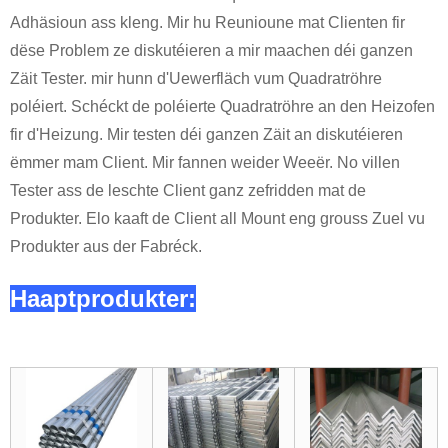
Adhäsioun ass kleng. Mir hu Reunioune mat Clienten fir
dëse Problem ze diskutéieren a mir maachen déi ganzen
Zäit Tester. mir hunn d'Uewerfläch vum Quadratröhre
poléiert. Schéckt de poléierte Quadratröhre an den Heizofen
fir d'Heizung. Mir testen déi ganzen Zäit an diskutéieren
ëmmer mam Client. Mir fannen weider Weeër. No villen
Tester ass de leschte Client ganz zefridden mat de
Produkter. Elo kaaft de Client all Mount eng grouss Zuel vu
Produkter aus der Fabréck.
Haaptprodukter: