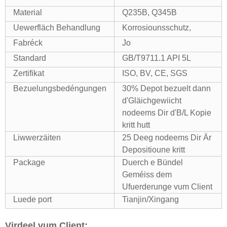
Material
Q235B, Q345B
Uewerfläch Behandlung
Korrosiounsschutz,
Fabréck
Jo
Standard
GB/T9711.1 API 5L
Zertifikat
ISO, BV, CE, SGS
Bezuelungsbedéngungen
30% Depot bezuelt dann
d'Gläichgewiicht
nodeems Dir d'B/L Kopie
kritt hutt
Liwwerzäiten
25 Deeg nodeems Dir Är
Depositioune kritt
Package
Duerch e Bündel
Geméiss dem
Ufuerderunge vum Client
Luede port
Tianjin/Xingang
Virdeel vum Client: