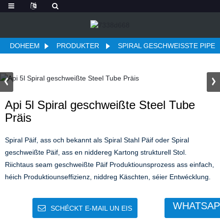
DOHEEM
PRODUKTER
SPIRAL GESCHWEISSTE PIPE
Api 5l Spiral geschweißte Steel Tube
Präis
Spiral Päif, ass och bekannt als Spiral Stahl Päif oder Spiral
geschweißte Päif, ass en niddereg Kartong strukturell Stol.
Riichtaus seam geschweißte Päif Produktiounsprozess ass einfach,
héich Produktiounseffizienz, niddreg Käschten, séier Entwécklung.
WHATSAP
SCHÉCKT E-MAIL UN EIS