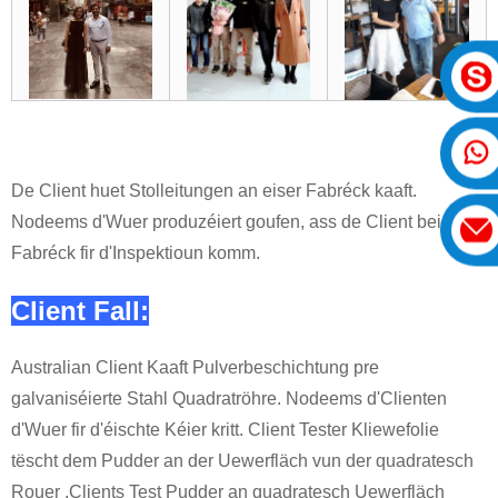
De Client huet Stolleitungen an eiser Fabréck kaaft.
Nodeems d'Wuer produzéiert goufen, ass de Client bei eis
Fabréck fir d'Inspektioun komm.
Client Fall:
Australian Client Kaaft Pulverbeschichtung pre
galvaniséierte Stahl Quadratröhre. Nodeems d'Clienten
d'Wuer fir d'éischte Kéier kritt. Client Tester Kliewefolie
tëscht dem Pudder an der Uewerfläch vun der quadratesch
Rouer .Clients Test Pudder an quadratesch Uewerfläch