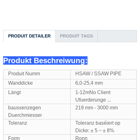
PRODUIT DETAILER
PRODUIT TAGS
Produkt Beschreiwung:
Produit Numm
HSAW / SSAW PIPE
Wanddicke
6,0-25,4 mm
Längt
1-12mNo Client
Ufuerderunge ...
baussenzegen
219 mm - 3000 mm
Duerchmiesser
Toleranz
Toleranz baséiert op
Dicke: ± 5 ~ ± 8%
Form
Ronn