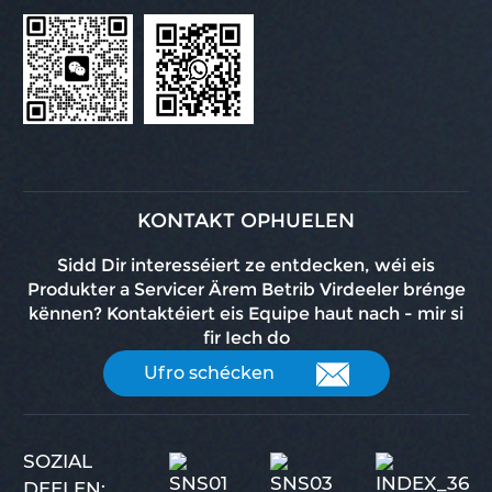
KONTAKT OPHUELEN
Sidd Dir interesséiert ze entdecken, wéi eis
Produkter a Servicer Ärem Betrib Virdeeler brénge
kënnen? Kontaktéiert eis Equipe haut nach - mir si
fir Iech do
Ufro schécken
SOZIAL
DEELEN: