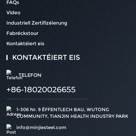
FAQs
Video
Industriell Zertifizéierung
Fabréckstour
Kontaktéiert eis
KONTAKTÉIERT EIS
TELEFON
+86-18020026655
1-306 Nr. 9 ËFFENTLECH BAU, WUTONG
COMMUNITY, TIANJIN HEALTH INDUSTRY PARK
info@minjiesteel.com