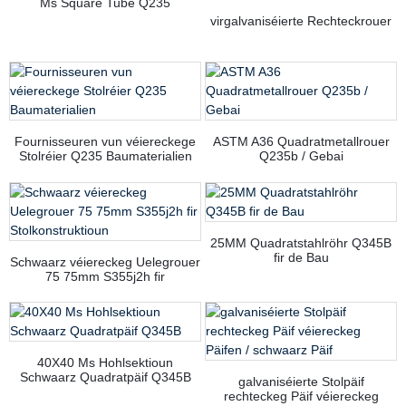
Ms Square Tube Q235
virgalvaniséierte Rechteckrouer
Fournisseuren vun véiereckege
ASTM A36 Quadratmetallrouer
Stolréier Q235 Baumaterialien
Q235b / Gebai
25MM Quadratstahlröhr Q345B
fir de Bau
Schwaarz véiereckeg Uelegrouer
75 75mm S355j2h fir
Stolkonstruktioun
40X40 Ms Hohlsektioun
Schwaarz Quadratpäif Q345B
galvaniséierte Stolpäif
rechteckeg Päif véiereckeg