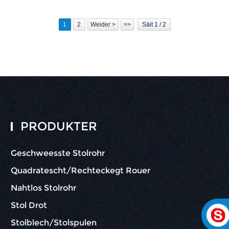
Päifen / schwaarz Päif
1
2
Weider >
>>
Säit 1 / 2
PRODUKTER
Geschweesste Stolrohr
Quadratescht/Rechteckegt Rouer
Nahtlos Stolrohr
Stol Drot
Stolblech/Stolspulen