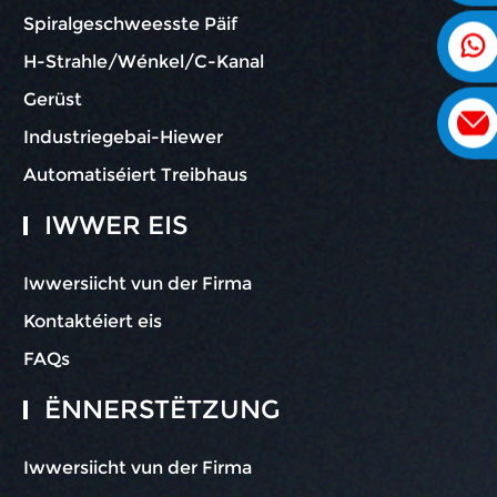
Spiralgeschweesste Päif
H-Strahle/Wénkel/C-Kanal
Gerüst
Industriegebai-Hiewer
Automatiséiert Treibhaus
IWWER EIS
Iwwersiicht vun der Firma
Kontaktéiert eis
FAQs
ËNNERSTËTZUNG
Iwwersiicht vun der Firma