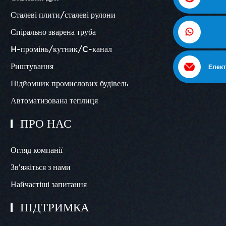
Сталеві плити/сталеві рулони
Спірально зварена труба
H-промінь/кутник/C-канал
Риштування
Елект
Підйомник промислових будівель
Автоматизована теплиця
ПРО НАС
Огляд компанії
Зв'яжіться з нами
Найчастіші запитання
ПІДТРИМКА