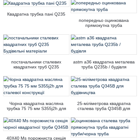
Q235 Зварні вуглецеві квадратні
сталеві труби/чорна сталева
труба
Квадратна трубка пані Q235
попередньо оцинкована
прямокутна труба
постачальники сталевих
astm a36 квадратна металева
квадратних труб Q235
труба Q235b / будівля
Будівельні матеріали
Чорна квадратна масляна
25-міліметрова квадратна
трубка 75 75 мм S355j2h для
сталева труба Q345B для
сталевої конструкції
будівництва
40X40 Ms порожниста секція