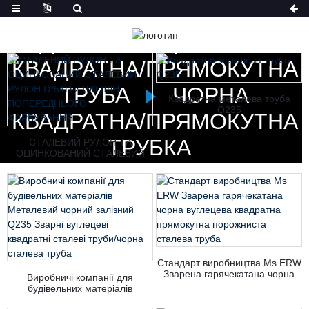
ДІМ
ПРОДУКТИ
КВАДРАТНА/ПРЯМОКУТНА
ТРУБА
ЧОРНА
Квадратна металева труба
Q235
КВАДРАТНА/ПРЯМОКУТНА
ТРУБКА
СТАЛЕВИЙ РУЛОН ТА
ОЦИНКОВАНИЙ СТАЛЕВИЙ
РУЛОН D*51D Z100 ДЛЯ
ПОПЕРЕДНЬОГО
ФАРБУВАННЯ
Стандарт виробництва Ms ERW
Зварена гарячекатана чорна
Виробничі компанії для
вуглецева квадратна
будівельних матеріалів
прямокутна порожниста
Металевий чорний залізний
сталева труба