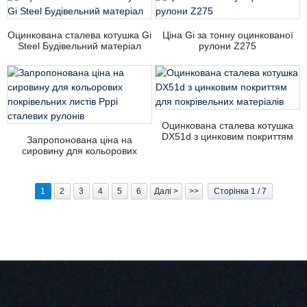
Попередньо пофарбований
оцинкований сталевий рулон
Оцинкована сталева котушка Gi
Ціна Gi за тонну оцинкованої
Steel Будівельний матеріал
рулони Z275
Оцинкована сталева котушка
DX51d з цинковим покриттям
Запропонована ціна на
для покрівельних матеріалів
сировину для кольорових
покрівельних листів Pppi
сталевих рулонів
1
2
3
4
5
6
Далі >
>>
Сторінка 1 / 7