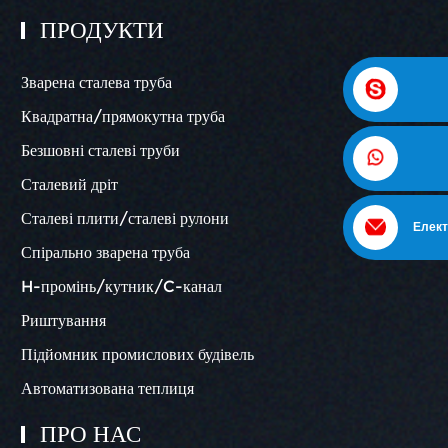
ПРОДУКТИ
Зварена сталева труба
Квадратна/прямокутна труба
Безшовні сталеві труби
Сталевий дріт
Сталеві плити/сталеві рулони
Елект
Спірально зварена труба
H-промінь/кутник/C-канал
Риштування
Підйомник промислових будівель
Автоматизована теплиця
ПРО НАС