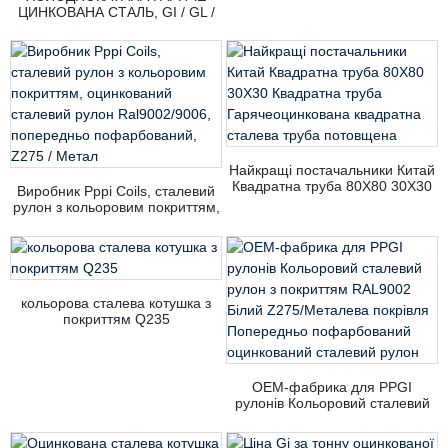
ЦИНКОВАНА СТАЛЬ, GI / GL /
PPGI / PPGL / HDGL / HDGI
РУЛОНИ ТА ЛИСТИ
СРІБЛЯСТИЙ ОЦИНКОВАНИЙ
СТАЛЕВИЙ ПРОФІЛ ДЛЯ
СУДЕН
Найкращі постачальники Китай
Квадратна труба 80X80 30X30
Виробник Pppi Coils, сталевий
Квадратна труба
рулон з кольоровим покриттям,
Гарячеоцинкована квадратна
оцинкований сталевий рулон
сталева труба потовщена
Ral9002/9006, попередньо
пофарбований, Z275 / Метал
кольорова сталева котушка з
покриттям Q235
OEM-фабрика для PPGI
рулонів Кольоровий сталевий
рулон з покриттям RAL9002
Білий Z275/Металева покрівля