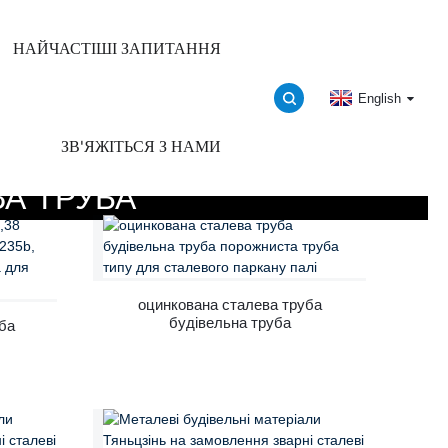
НАЙЧАСТІШІ ЗАПИТАННЯ
English
ЗВ'ЯЖІТЬСЯ З НАМИ
А ТРУБА
оцинкована сталева труба
будівельна труба
ба
порожниста труба типу для
сталевого паркану палі
ва
а