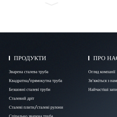
ПРОДУКТИ
ПРО НА
Зварена сталева труба
Огляд компанії
Квадратна/прямокутна труба
Зв'яжіться з на
Безшовні сталеві труби
Найчастіші зап
Сталевий дріт
Сталеві плити/сталеві рулони
Спірально зварена труба