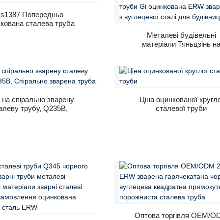
АНДАРТАМ EN 10219
s1387 Попередньо
кована сталева труба
Металеві будівельні
матеріали Тяньцзінь н
замовлення зварні стале
труби Gi оцинкована E
зварна труба з вуглецев
сталі для будівництва
 на спірально зварену
Ціна оцинкованої кругло
алеву трубу, Q235B,
сталевої труби
рально зварена труба
Оптова торгівля OEM/O