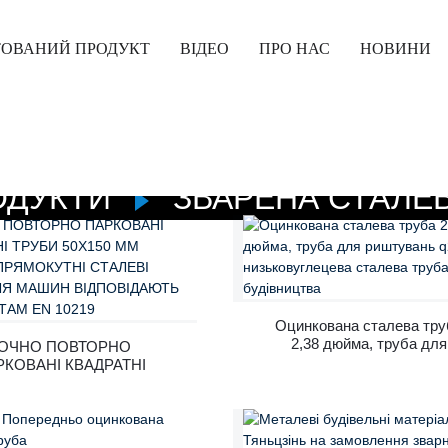
ТОВАНИЙ ПРОДУКТ
ВІДЕО
ПРО НАС
НОВИНИ
ОДУКТИ
ЗВАРЕНА СТАЛЕВ
Оцинкована сталева тру
2,38 дюйма, труба для
ОЧНО ПОВТОРНО
риштувань q235b,
РКОВАНІ КВАДРАТНІ
низьковуглецева стале
И 50X150 ММ НАДІЙНІ
труба для будівництв
ЯМОКУТНІ СТАЛЕВІ
РУБИ ДЛЯ МАШИН
ВІДПОВІДАЮТЬ