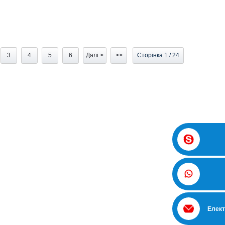
а
3
4
5
6
Далі >
>>
Сторінка 1 / 24
Елект