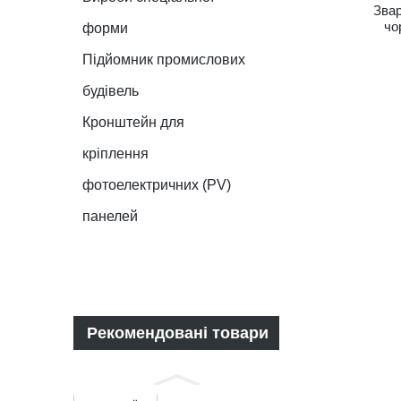
Звар
чо
форми
труб
мат
Підйомник промислових
т
будівель
оцинк
Кронштейн для
кріплення
фотоелектричних (PV)
панелей
Рекомендовані товари