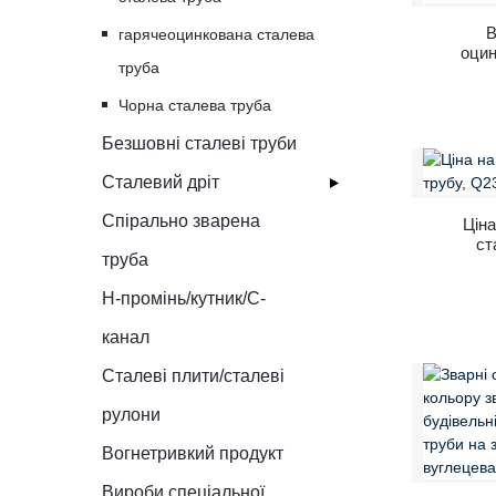
СТ
B
гарячеоцинкована сталева
оцин
труба
Чорна сталева труба
Безшовні сталеві труби
Сталевий дріт
Спірально зварена
Ціна
ст
труба
Спі
H-промінь/кутник/C-
канал
Сталеві плити/сталеві
рулони
Вогнетривкий продукт
Вироби спеціальної