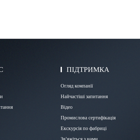
С
ПІДТРИМКА
Огляд компанії
ми
Найчастіші запитання
итання
Відео
Промислова сертифікація
Екскурсія по фабриці
Зв'яжіться з нами