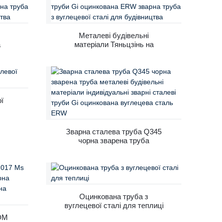
Металеві будівельні
а
матеріали Тяньцзінь на
ві
замовлення зварні сталеві
RW
труби Gi оцинкована ERW
ої
зварна труба з вуглецевої
сталі для будівництва
ї
Зварна сталева труба Q345
чорна зварена труба
металеві будівельні
матеріали індивідуальні
зварні сталеві труби Gi
оцинкована вуглецева сталь
ERW
Оцинкована труба з
вуглецевої сталі для теплиці
DM