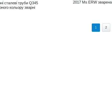
2017 Ms ERW зварена
ні сталеві труби Q345
гарячекатана чорна
рного кольору зварні
вуглецева квадратна
и металеві будівельні
прямокутна порожнист
еріали зварні сталеві
сталева труба
руби на замовлення
ована вуглецева сталь
1
2
ERW