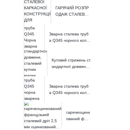
ГАРЯЧИЙ РОЗПР
ОДАЖ СТАЛЕВОЇ
КАРКАСНОЇ КОНС
ТРУКЦІЇ...
Зварна сталева труб
а Q345 чорного коль
ору ...
Кутовий стрижень ст
андартної довжин
и...
Зварна сталева труб
а Q345 чорного коль
ору ...
гарячеоцинк
ований фра
нцузький с...