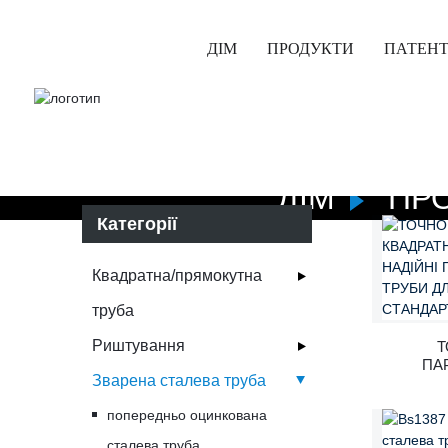
ДІМ
ПРОДУКТИ
ПАТЕН
ДІМ
ПР
Категорії
Квадратна/прямокутна
труба
Риштування
Т
ПА
Зварена сталева труба
ТРУБ
ПР
попередньо оцинкована
Т
сталева труба