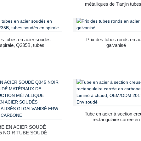
métalliques de Tianjin tube
acier soudés personnalisés
galvanisé ERW tubes sou
en acier au carbone pour 
construction
​des tubes en acier soudés
Prix ​​des tubes ronds en ac
spirale, Q235B, tubes
galvanisé
soudés en spirale
Tube en acier à section cr
rectangulaire carrée en
carbone noir laminé à cha
BE EN ACIER SOUDÉ
OEM/ODM 2017 MS Er
5 NOIR TUBE SOUDÉ
soudé
MATÉRIAUX DE