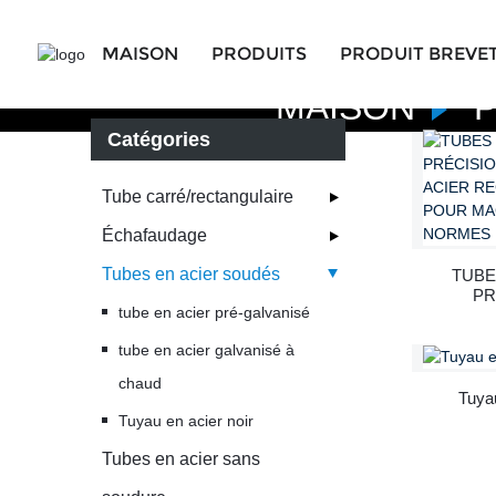
MAISON
PRODUITS
PRODUIT BREVE
MAISON
Catégories
Tube carré/rectangulaire
Échafaudage
Tubes en acier soudés
TUBE
PR
tube en acier pré-galvanisé
RECT
tube en acier galvanisé à
chaud
Tuyau
Tuyau en acier noir
Tubes en acier sans