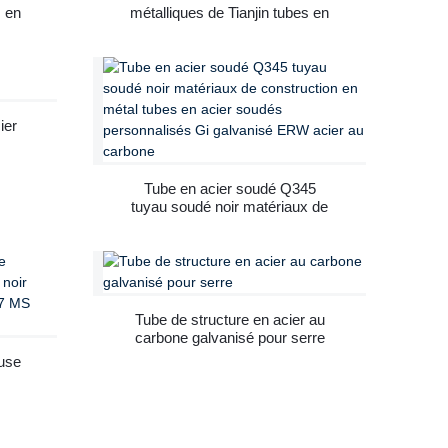
s en
métalliques de Tianjin tubes en
 Gi
acier soudés personnalisés Gi
dés
galvanisé ERW tubes soudés
la
en acier au carbone pour la
construction
ier
Tube en acier soudé Q345
tuyau soudé noir matériaux de
construction en métal tubes en
acier soudés personnalisés Gi
galvanisé ERW acier au
carbone
Tube de structure en acier au
carbone galvanisé pour serre
euse
ud,
w