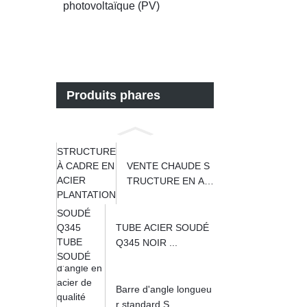
photovoltaïque (PV)
MÉT
P
GALV
Produits phares
VENTE CHAUDE S
TRUCTURE EN ACI
ER...
TUBE ACIER SOUDÉ
Q345 NOIR ...
Barre d'angle longueu
r standard S...