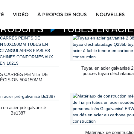
TÉ
VIDÉO
À PROPOS DE NOUS
NOUVELLES
PRODUITS
TUBES EN ACI
Tuyau en acier galvanisé 2
pouces tuyau d'échafaud
S CARRÉS PEINTS DE
Q235b tuyau en acier à fai
ÉCISION 50X150MM
teneur en carbone pour l
TUBES EN ACIER
construction
ANGULAIRES FIABLES
POUR MACHINES
CONFORMES AUX
NORMES EN 10219
 en acier pré-galvanisé
Bs1387
Matériaux de constructio