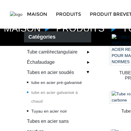
MAISON
PRODUITS
PRODUIT BREVE
MAISON
PRODUITS
T
Catégories
Tube carré/rectangulaire
Échafaudage
Tubes en acier soudés
TUBE
PR
tube en acier pré-galvanisé
RECT
tube en acier galvanisé à
chaud
Tube
Tuyau en acier noir
Tubes en acier sans