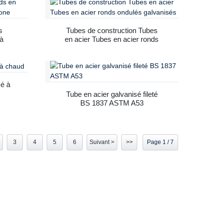
s
Tubes de construction Tubes
à
en acier Tubes en acier ronds
ondulés galvanisés
sé à
Tube en acier galvanisé fileté
BS 1837 ASTM A53
3
4
5
6
Suivant >
>>
Page 1 / 7