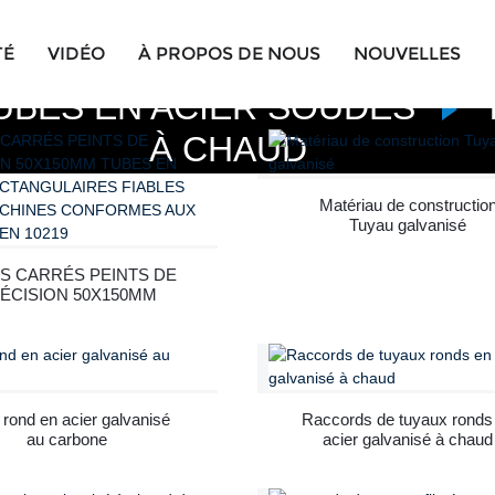
TÉ
VIDÉO
À PROPOS DE NOUS
NOUVELLES
UBES EN ACIER SOUDÉS
À CHAUD
Matériau de constructio
Tuyau galvanisé
S CARRÉS PEINTS DE
ÉCISION 50X150MM
TUBES EN ACIER
ANGULAIRES FIABLES
POUR MACHINES
CONFORMES AUX
NORMES EN 10219
 rond en acier galvanisé
Raccords de tuyaux ronds
au carbone
acier galvanisé à chaud