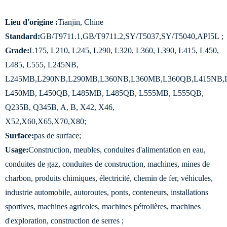
Lieu d'origine :
Tianjin, Chine
Standard:
GB/T9711.1,GB/T9711.2,SY/T5037,SY/T5040,API5L ;
Grade:
L175, L210, L245, L290, L320, L360, L390, L415, L450,
L485, L555, L245NB,
L245MB,L290NB,L290MB,L360NB,L360MB,L360QB,L415NB,
L450MB, L450QB, L485MB, L485QB, L555MB, L555QB,
Q235B, Q345B, A, B, X42, X46,
X52,X60,X65,X70,X80;
Surface:
pas de surface;
Usage:
Construction, meubles, conduites d'alimentation en eau,
conduites de gaz, conduites de construction, machines, mines de
charbon, produits chimiques, électricité, chemin de fer, véhicules,
industrie automobile, autoroutes, ponts, conteneurs, installations
sportives, machines agricoles, machines pétrolières, machines
d'exploration, construction de serres ;