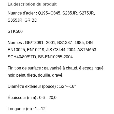
La description du produit
Nuance d'acier : Q195--Q345, S235JR, S275JR,
S355JR, GR.BD,
STK500
Normes : GB/T3091--2001, BS1387--1985, DIN
EN10025, EN10219, JIS G3444:2004, ASTMA53
SCH40/80/STD, BS-EN10255-2004
Finition de surface : galvanisé à chaud, électrozingué,
noir, peint, fileté, douille, gravé.
Diamètre extérieur (pouce) : 1/2''---16''
Épaisseur (mm) : 0,6---20,0
Longueur (m) : 1---12