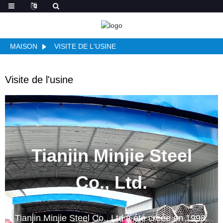
MAISON
VISITE DE L'USINE
Visite de l'usine
Tianjin Minjie Steel
Co., Ltd.
Tianjin Minjie Steel Co., Ltd a été créée en 1998.