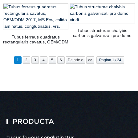
Metallicae Tubi Ferrei
aedificatoriae, tubi ferrei
Conglutinati ad Personam Gi
conglutinati ad personam aptati,
Galvanizatus ERW Chalybs
chalybs carbonicus GI
Carbonicus
galvanizatus ERW
Tubus structurae chalybis
carbonis galvanizati pro domo
Tubus ferreus quadratus
viridi
rectangularis cavatus, OEM/ODM
2017, MS Erw, calido laminatus,
conglutinatus, vrs.
1
2
3
4
5
6
Deinde >
>>
Pagina 1 / 24
PRODUCTA
Tubus ferreus conglutinatus