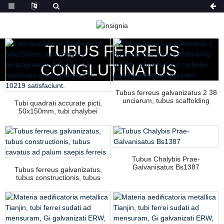
DOMUS
PRODUCTA
TUBUS FERREUS
CONGLUTINATUS
Tubus ferreus galvanizatus 2 38
unciarum, tubus scaffolding
Tubi quadrati accurate picti,
q235b, tubus ferreus carbonis
50x150mm, tubi chalybei
humilis ad constructionem
rectangulares, fidissimi, ad
machinas aptati, normis EN
10219 satisfaciunt.
Tubus Chalybis Prae-
Galvanisatus Bs1387
Tubus ferreus galvanizatus,
tubus constructionis, tubus
cavatus ad palum saepis ferreis