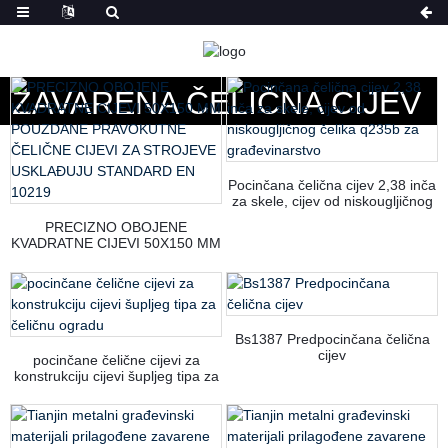
DOM
PROIZVODI
ZAVARENA ČELIČNA CIJEV
Pocinčana čelična cijev 2,38 inča
za skele, cijev od niskougljičnog
čelika q235b za građevinarstvo
PRECIZNO OBOJENE
KVADRATNE CIJEVI 50X150 MM
POUZDANE PRAVOKUTNE
ČELIČNE CIJEVI ZA STROJEVE
USKLAĐUJU STANDARD EN
10219
Bs1387 Predpocinčana čelična
cijev
pocinčane čelične cijevi za
konstrukciju cijevi šupljeg tipa za
čeličnu ogradu