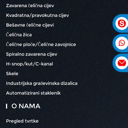
Zavarena čelična cijev
Kvadratna/pravokutna cijev
Bešavne čelične cijevi
Čelična žica
Čelične ploče/Čelične zavojnice
Spiralno zavarena cijev
H-snop/kut/C-kanal
Skele
Industrijska građevinska dizalica
Automatizirani staklenik
O NAMA
Pregled tvrtke