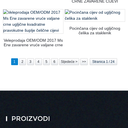
CRNE ZAVARENE CIJEVI
zavarene čelične cijevi Gi
METALNI GRAĐEVINSKI
pocinčani ERW ugljični čelik
MATERIJALI PRILAGOĐENE
ZAVARIVE ČELIČNE CIJEVI
POCINKANI ERW UGLJIČNI
ČELIK
Pocinčana cijev od ugljičnog
čelika za staklenik
Veleprodaja OEM/ODM 2017 Ms
Erw zavarene vruće valjane crne
ugljične kvadratne pravokutne
šuplje čelične cijevi
1
2
3
4
5
6
Sljedeće >
>>
Stranica 1 / 24
PROIZVODI