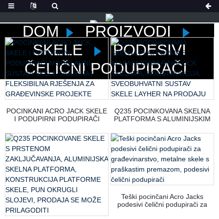
DOM
PROIZVODI
SKELE
PODESIVI
ČELIČNI PODUPIRAČI
POCINKANI ACRO JACK SKELE
Q235 POCINKOVANA SKELNA
I PODUPIRNI PODUPIRAČI
PLATFORMA S ALUMINIJSKIM
MODULARNI SUSTAVI SKELE
RINGLOCK SKELAMA,
SIGURNA I FLEKSIBILNA
KONSTRUKCIJA,
RJEŠENJA ZA GRAĐEVINSKE
SVEOBUHVATNI SUSTAV SKELE
PROJEKTE
LAYHER NA PRODAJU
Teški pocinčani Acro Jacks
podesivi čelični podupirači za
građevinarstvo, metalne skele s