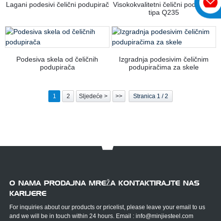
Lagani podesivi čelični podupirač
Visokokvalitetni čelični podupirač
tipa Q235
Podesiva skela od čeličnih
Izgradnja podesivim čeličnim
podupirača
podupiračima za skele
1
2
Sljedeće >
>>
Stranica 1 / 2
O NAMA PRODAJNA MREŽA KONTAKTIRAJTE NAS
KARIJERE
For inquiries about our products or pricelist, please leave your email to us
and we will be in touch within 24 hours. Email : info@minjiesteel.com