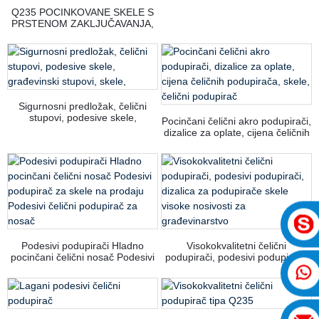
praškastim premazom, podesivi
Q235 POCINKOVANE SKELE S
čelični podupirači
PRSTENOM ZAKLJUČAVANJA,
ALUMINIJSKA SKELNA
PLATFORMA, KONSTRUKCIJA
PLATFORME SKELE, PUN
OKRUGLI SLOJEVI, PRODAJA
SE MOŽE PRILAGODITI
Sigurnosni predložak, čelični
stupovi, podesive skele,
Pocinčani čelični akro podupirači,
građevinski stupovi, skele,
dizalice za oplate, cijena čeličnih
podupirača, skele, čelični
podupirač
Podesivi podupirači Hladno
Visokokvalitetni čelični
pocinčani čelični nosač Podesivi
podupirači, podesivi podupirači,
podupirač za skele na prodaju
dizalica za podupirače skele
Podesivi čelični podupirač za
visoke nosivosti za
nosač
građevinarstvo