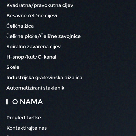
Kvadratna/pravokutna cijev
Bešavne čelične cijevi
Čelična žica
Čelične ploče/Čelične zavojnice
Spiralno zavarena cijev
H-snop/kut/C-kanal
Skele
Industrijska građevinska dizalica
Automatizirani staklenik
O NAMA
Pregled tvrtke
Kontaktirajte nas