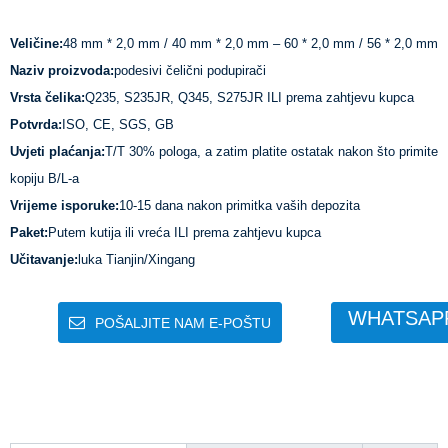
Veličine:
48 mm * 2,0 mm / 40 mm * 2,0 mm – 60 * 2,0 mm / 56 * 2,0 mm
Naziv proizvoda:
podesivi čelični podupirači
Vrsta čelika:
Q235, S235JR, Q345, S275JR ILI prema zahtjevu kupca
Potvrda:
ISO, CE, SGS, GB
Uvjeti plaćanja:
T/T 30% pologa, a zatim platite ostatak nakon što primite
kopiju B/L-a
Vrijeme isporuke:
10-15 dana nakon primitka vaših depozita
Paket:
Putem kutija ili vreća ILI prema zahtjevu kupca
Učitavanje:
luka Tianjin/Xingang
WHATSAP
POŠALJITE NAM E-POŠTU