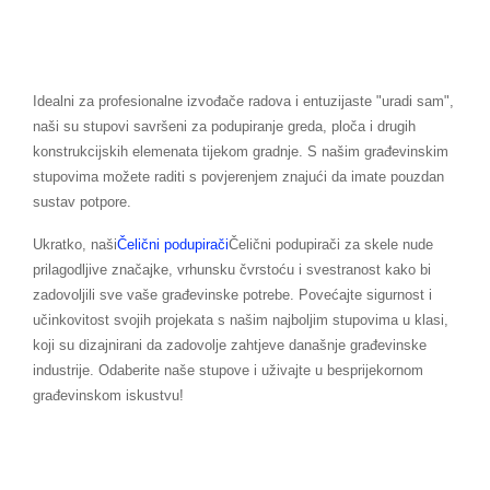
Idealni za profesionalne izvođače radova i entuzijaste "uradi sam",
naši su stupovi savršeni za podupiranje greda, ploča i drugih
konstrukcijskih elemenata tijekom gradnje. S našim građevinskim
stupovima možete raditi s povjerenjem znajući da imate pouzdan
sustav potpore.
Ukratko, naši
Čelični podupirači
Čelični podupirači za skele nude
prilagodljive značajke, vrhunsku čvrstoću i svestranost kako bi
zadovoljili sve vaše građevinske potrebe. Povećajte sigurnost i
učinkovitost svojih projekata s našim najboljim stupovima u klasi,
koji su dizajnirani da zadovolje zahtjeve današnje građevinske
industrije. Odaberite naše stupove i uživajte u besprijekornom
građevinskom iskustvu!