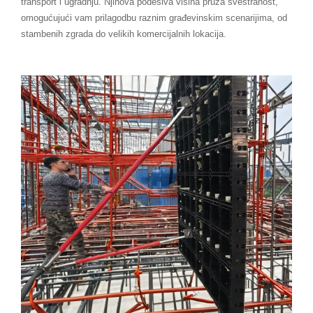
transport i ugradnju. Njihova podesiva visina pruža svestranost,
omogućujući vam prilagodbu raznim građevinskim scenarijima, od
stambenih zgrada do velikih komercijalnih lokacija.