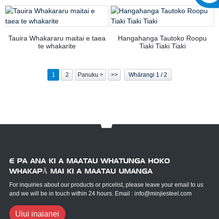
Tauira Whakararu maitai e taea
Hangahanga Tautoko Roopu
te whakarite
Tiaki Tiaki Tiaki
1
2
Panuku >
>>
Whārangi 1 / 2
E PA ANA KI A MAATAU WHATUNGA HOKO
WHAKAPĀ MAI KI A MAATAU UMANGA
For inquiries about our products or pricelist, please leave your email to us
and we will be in touch within 24 hours. Email : info@minjiesteel.com
Uiui inaianei