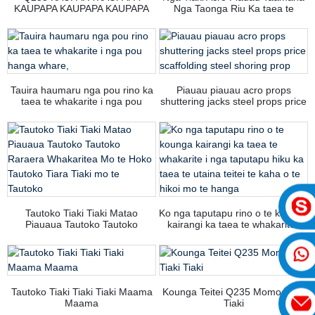
KAUPAPA KAUPAPA KAUPAPA
Nga Taonga Riu Ka taea te
KAUPAPA KAUPAPA KAUPAPA
Whakaritea mo te Hanga Paura
KAUPAPA KAUPAPA KAUPAPA
Whakakikoruatia Te Whakapaipai
KAUPAPA KAUPAPA KAUPAPA
Whakapaipai Whakapaipai
KAUPAPA KA taea te whakarite
Whakapaipai
Tauira haumaru nga pou rino ka
Piauau piauau acro props
taea te whakarite i nga pou
shuttering jacks steel props price
hanga whare,
scaffolding steel shoring prop
Tautoko Tiaki Tiaki Matao
Ko nga taputapu rino o te kounga
Piauaua Tautoko Tautoko
kairangi ka taea te whakarite i
Raraera Whakaritea Mo te Hoko
nga taputapu hiku ka taea te
Tautoko Tiara Tiaki mo te
utaina teitei te kaha o te hikoi mo
Tautoko
te hanga
Tautoko Tiaki Tiaki Tiaki Maama
Kounga Teitei Q235 Momo Tiaki
Maama
Tiaki