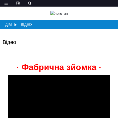
ДІМ
ВІДЕО
Відео
· Фабрична зйомка ·