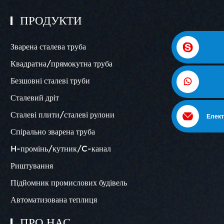
ПРОДУКТИ
Зварена сталева труба
Квадратна/прямокутна труба
Безшовні сталеві труби
Сталевий дріт
Сталеві плити/сталеві рулони
Елект
Спірально зварена труба
H-промінь/кутник/C-канал
Риштування
Підйомник промислових будівель
Автоматизована теплиця
ПРО НАС