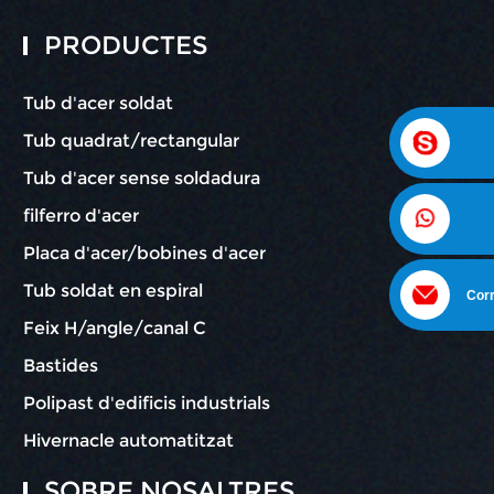
PRODUCTES
Tub d'acer soldat
Tub quadrat/rectangular
Tub d'acer sense soldadura
filferro d'acer
Placa d'acer/bobines d'acer
Tub soldat en espiral
Corr
Feix H/angle/canal C
Bastides
Polipast d'edificis industrials
Hivernacle automatitzat
SOBRE NOSALTRES