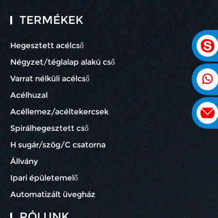
TERMÉKEK
Hegesztett acélcső
Négyzet/téglalap alakú cső
Varrat nélküli acélcső
Acélhuzal
Acéllemez/acéltekercsek
Spirálhegesztett cső
H sugár/szög/C csatorna
Állvány
Ipari épületemelő
Automatizált üvegház
RÓLUNK