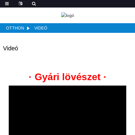
OTTHON
VIDEÓ
Videó
· Gyári lövészet ·