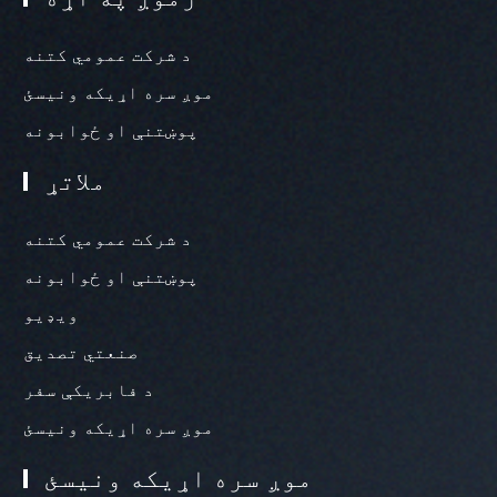
د شرکت عمومي کتنه
موږ سره اړیکه ونیسئ
پوښتنې او ځوابونه
ملاتړ
د شرکت عمومي کتنه
پوښتنې او ځوابونه
ویډیو
صنعتي تصدیق
د فابریکې سفر
موږ سره اړیکه ونیسئ
موږ سره اړیکه ونیسئ