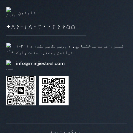
تلیفون
+۸۶-۱۸۰۲۰۰۲۶۶۵۵
۱-۳۰۶ نمبر ۹ عامه ساختماني، د ووټونګ ټولنه، د
تیانجن روغتیا صنعت پارک
info@minjiesteel.com
اړیکه ونیسئ