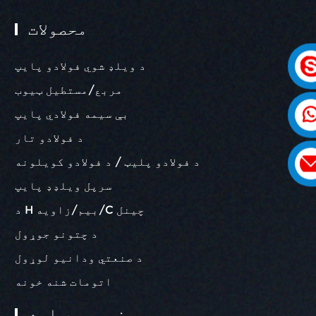
محصولات
د ویلډ شوي فولادو پایپ
مربع/مستطیل ټیوب
بې سیمه فولادي پایپ
د فولادو تار
د فولادو پلیټ / د فولادو کویلونه
سرپل ویلډډ پایپ
د H بیم/زاویه/C چینل
د چتونو جوړول
د صنعتي ودانیو لوړول
اتومات شنه خونه
زموږ په اړه