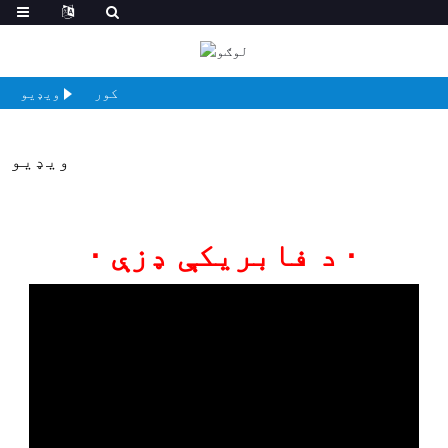
کور
ویډیو
ویډیو
· د فابریکې ډزې ·