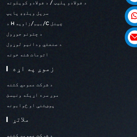
د فولادو پلیټ / د فولادو کویلونه
سرپل ویلډډ پایپ
د H بیم/زاویه/C چینل
د چتونو جوړول
د صنعتي ودانیو لوړول
اتومات شنه خونه
زموږ په اړه
د شرکت عمومي کتنه
موږ سره اړیکه ونیسئ
پوښتنې او ځوابونه
ملاتړ
د شرکت عمومي کتنه