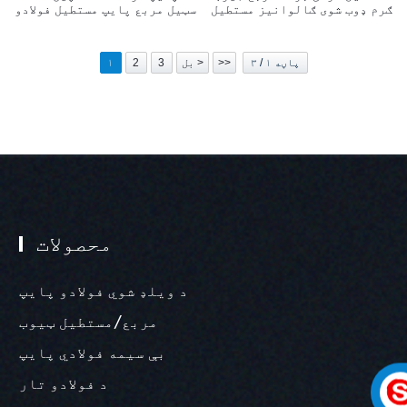
ګرم ډوب شوی ګالوانیز مستطیل
سټیل مربع پایپ مستطیل فولادو
پایپ 50*50 ګالوانیز مستطیل
ټیوبونه د ساختماني موادو
فولادو پایپ
لپاره
پاڼه ۱ / ۳
>>
بل >
3
2
۱
محصولات
د ویلډ شوي فولادو پایپ
مربع/مستطیل ټیوب
بې سیمه فولادي پایپ
د فولادو تار