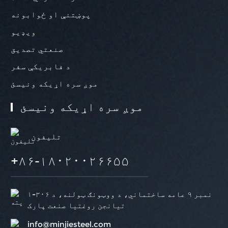
پوښتنې او ځوابونه
ویډیو
صنعتي تصدیق
د فابریکې سفر
موږ سره اړیکه ونیسئ
موږ سره اړیکه ونیسئ
تلیفون
+۸۶-۱۸۰۲۰۰۲۶۶۵۵
۱-۳۰۶ نمبر ۹ عامه ساختماني، د ووټونګ ټولنه، د
تیانجن روغتیا صنعت پارک
info@minjiesteel.com