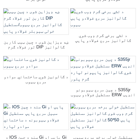
د تشې برخې ګرم ډوب شوي
ګالوانیز مربع فولادو پایپ
ښه ډیزاین شوی د چین ټیټ کاربن
ټیوب
تور فولاد ګرم DIP ګالوانیز
مربع ټیوب/مستطیل خولی ټیوبلر
فولادو پایپ
د ګالونیز شوي ساختماني موادو
مربع ټیوب
د چین مربع ټیوبونو S355jr
مستطیل فولادو ټیوب ERW انډیټ
شوي ګالوانیز پایپونو لپاره
ګرم پلور
مستطیل خولی برخه مربع ټیوب
د IOS سند د چین Gi پایپ او Gi