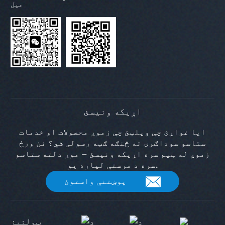
اړیکه ونیسئ
ایا غواړئ چې وپلټئ چې زموږ محصولات او خدمات
ستاسو سوداګرۍ ته څنګه ګټه رسولی شي؟ نن ورځ
زموږ له ټیم سره اړیکه ونیسئ — موږ دلته ستاسو
سره د مرستې لپاره یو.
پوښتنې واستوئ
ټولنیز