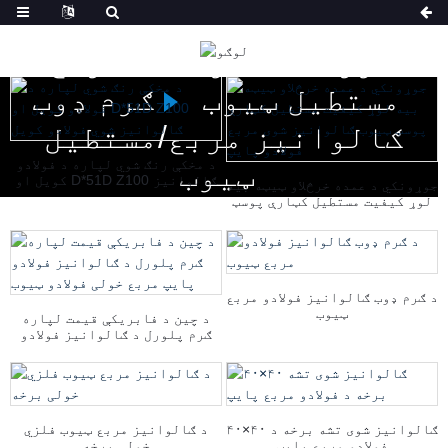
کور
محصولات
مربع/
مستطیل ټیوب
ګرم ډوب
ګالوانیز مربع/مستطیل
د مخکې رنګ شوي لپاره د فولادو
ټیوب
کویل او D*51D Z100 ګالوانیز
جوړونکي د عمده خرڅلاو ټیټه بیه
شوي فولادو کویل
لوړ کیفیت مستطیل کټارې پوسټ
ټیوب ګالوانیز شوی مربع فولادو
پایپ
د ګرم ډوب ګالوانیز فولادو مربع
ټیوب
د چین د فابریکې قیمت لپاره
ګرم پلورل د ګالوانیز فولادو
پایپ مربع خولی فولادو ټیوب
۴۰×۴۰ ګالوانیز شوی تشه برخه د
د ګالوانیز مربع ټیوب فلزي
فولادو مربع پایپ
خولی برخه