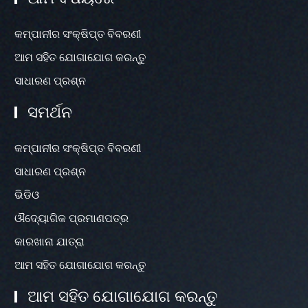
କମ୍ପାନୀର ସଂକ୍ଷିପ୍ତ ବିବରଣୀ
ଆମ ସହିତ ଯୋଗାଯୋଗ କରନ୍ତୁ
ସାଧାରଣ ପ୍ରଶ୍ନ
ସମର୍ଥନ
କମ୍ପାନୀର ସଂକ୍ଷିପ୍ତ ବିବରଣୀ
ସାଧାରଣ ପ୍ରଶ୍ନ
ଭିଡିଓ
ଔଦ୍ୟୋଗିକ ପ୍ରମାଣପତ୍ର
କାରଖାନା ଯାତ୍ରା
ଆମ ସହିତ ଯୋଗାଯୋଗ କରନ୍ତୁ
ଆମ ସହିତ ଯୋଗାଯୋଗ କରନ୍ତୁ