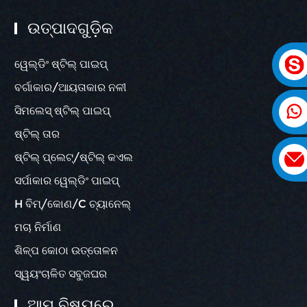
ଉତ୍ପାଦଗୁଡ଼ିକ
ୱେଲ୍ଡିଂ ଷ୍ଟିଲ୍ ପାଇପ୍
ବର୍ଗାକାର/ଆୟତାକାର ନଳୀ
ସିମଲେସ୍ ଷ୍ଟିଲ୍ ପାଇପ୍
ଷ୍ଟିଲ୍ ତାର
ଷ୍ଟିଲ୍ ପ୍ଲେଟ୍/ଷ୍ଟିଲ୍ କଏଲ
ସର୍ପାକାର ୱେଲ୍ଡିଂ ପାଇପ୍
H ବିମ୍/କୋଣ/C ଚ୍ୟାନେଲ୍
ମଚା ନିର୍ମାଣ
ଶିଳ୍ପ କୋଠା ଉତ୍ତୋଳନ
ସ୍ୱୟଂଚାଳିତ ସବୁଜଘର
ଆମ ବିଷୟରେ