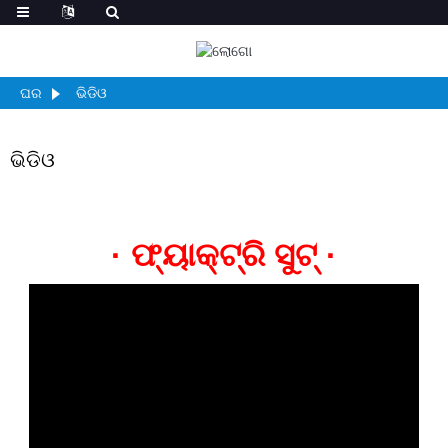
ଘର
ଭିଡିଓ
ଭିଡିଓ
· ଫ୍ୟାକ୍ଟ୍ରି ସୁଟ୍ ·