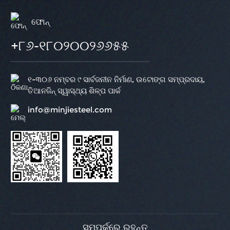
ଫୋନ୍‌
+୮୬-୧୮୦୨୦୦୨୬୬୫୫
୧-୩୦୬ ନମ୍ବର ୯ ସାର୍ବଜନୀନ ନିର୍ମାଣ, ଉଟୋଙ୍ଗ ସମ୍ପ୍ରଦାୟ,
ତିଆନଜିନ୍ ସ୍ୱାସ୍ଥ୍ୟ ଶିଳ୍ପ ପାର୍କ
info@minjiesteel.com
ସମ୍ପର୍କରେ ରୁହନ୍ତୁ