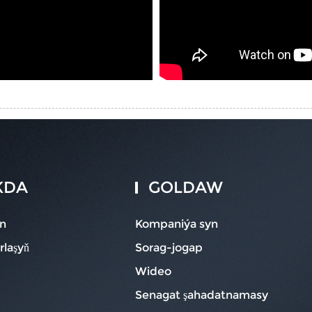
KDA
GOLDAW
n
Kompaniýa syn
rlaşyň
Sorag-jogap
Wideo
Senagat şahadatnamasy