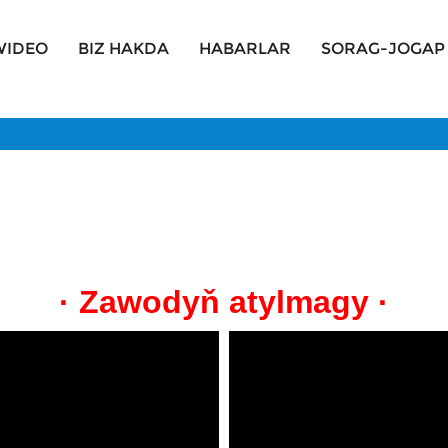
WIDEO
BIZ HAKDA
HABARLAR
SORAG-JOGAP
· Zawodyň atylmagy ·