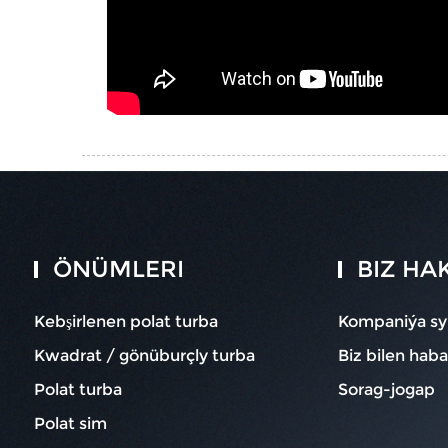
ÖNÜMLERI
BIZ HA
Kebşirlenen polat turba
Kompaniýa sy
Kwadrat / gönüburçly turba
Biz bilen haba
Polat turba
Sorag-jogap
Polat sim