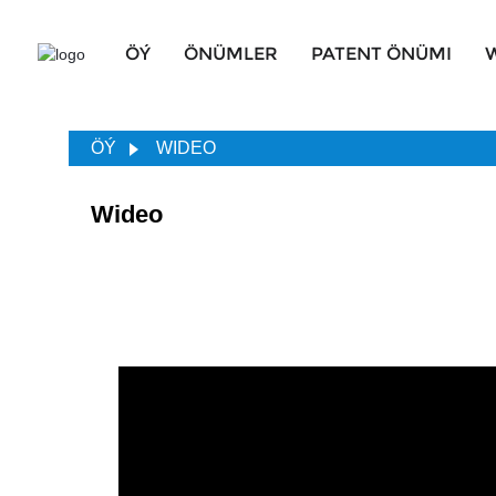
ÖÝ
ÖNÜMLER
PATENT ÖNÜMI
ÖÝ
WIDEO
Wideo