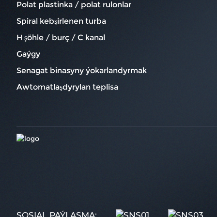
Polat plastinka / polat rulonlar
Spiral kebşirlenen turba
H şöhle / burç / C kanal
Gaýgy
Senagat binasyny ýokarlandyrmak
Awtomatlaşdyrylan teplisa
SOSIAL PAÝLAŞMA: