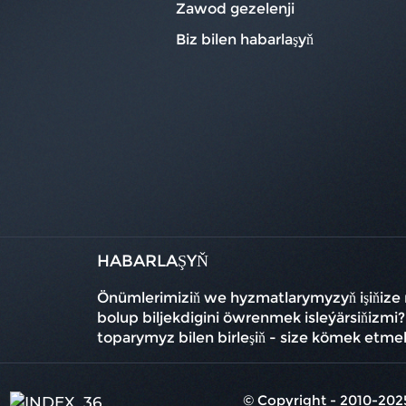
Zawod gezelenji
Biz bilen habarlaşyň
HABARLAŞYŇ
Önümlerimiziň we hyzmatlarymyzyň işiňize 
bolup biljekdigini öwrenmek isleýärsiňizmi
toparymyz bilen birleşiň - size kömek etmek
© Copyright - 2010-2025