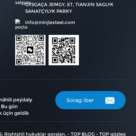
GYSGAÇA JEMGY, ET, TIANJIN SAGLYK
SANATÇYLYK PARKY
info@minjiesteel.com
nähili peýdaly
Sorag iber
? Bu gün
 üçin geldik
: Rightshli hukuklar goralan.
-
TOP BLOG
-
TOP gözleg