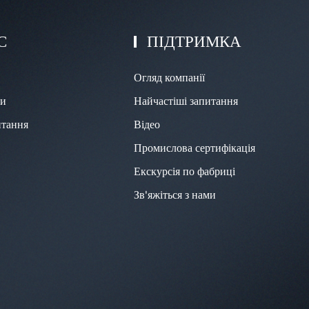
С
ПІДТРИМКА
Огляд компанії
ми
Найчастіші запитання
итання
Відео
Промислова сертифікація
Екскурсія по фабриці
Зв'яжіться з нами