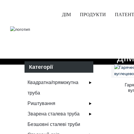
ДІМ
ПРОДУКТИ
ПАТЕН
ДІ
Категорії
Квадратна/прямокутна
Гаря
ву
труба
Риштування
Зварена сталева труба
Безшовні сталеві труби