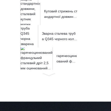
Кутовий стрижень ст
андартної довжин
и...
Зварна сталева труб
а Q345 чорного коль
ору ...
гарячеоцинк
ований фра
нцузький с...