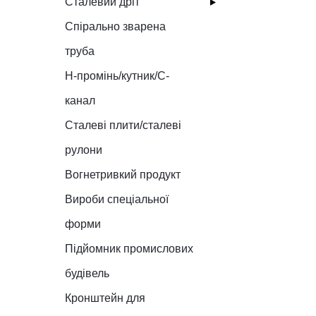
Сталевий дріт
Спірально зварена
труба
H-промінь/кутник/C-
канал
Сталеві плити/сталеві
рулони
Вогнетривкий продукт
Вироби спеціальної
форми
Підйомник промислових
будівель
Кронштейн для