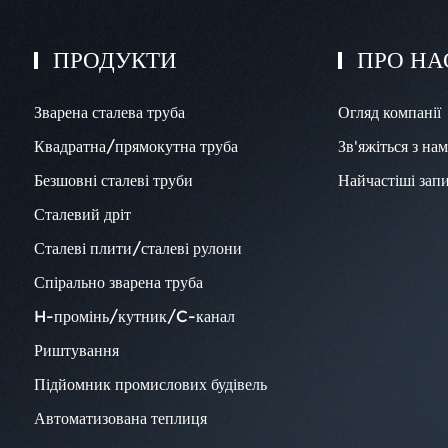
ПРОДУКТИ
ПРО НА
Зварена сталева труба
Огляд компанії
Квадратна/прямокутна труба
Зв'яжіться з на
Безшовні сталеві труби
Найчастіші зап
Сталевий дріт
Сталеві плити/сталеві рулони
Спірально зварена труба
H-промінь/кутник/C-канал
Риштування
Підйомник промислових будівель
Автоматизована теплиця