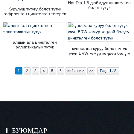
Hot Dip 1,5 дюймдук цинктелген
болот түтүк
Курулуш түтүгү болот түтүк
гофрленген цинктелген тегерек
болот түтүк
алдын ала цинктелген
эллиптикалык түтүк
күнөскана куруу болот түтүк
үчүн ERW көмүр көңдөй бөлүгү
цинктелген болот түтүк
1
2
3
4
5
6
Кийинки >
>>
Page 1 / 8
БУЮМДАР