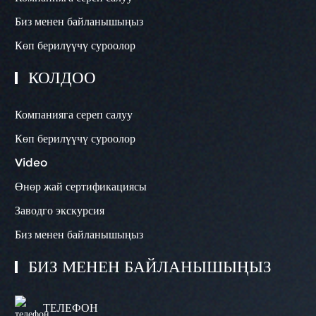
Биз менен байланышыңыз
Көп берилүүчү суроолор
КОЛДОО
Компанияга сереп салуу
Көп берилүүчү суроолор
Video
Өнөр жай сертификациясы
Заводго экскурсия
Биз менен байланышыңыз
БИЗ МЕНЕН БАЙЛАНЫШЫҢЫЗ
ТЕЛЕФОН