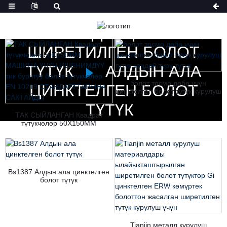
ҮЙ
ПРОДУКЦИЯЛАР
ШИРЕТИЛГЕН БОЛОТ
ТҮТҮК
АЛДЫН АЛА
болот тосмо дөбө үчүн
ЦИНКТЕЛГЕН БОЛОТ
цинктелген болот түтүк курулуш
түтүк көңдөй түрү түтүк
ТҮТҮК
ТАК СЫЙЛАНГАН Квадрат
түтүкчөлөр 50X150MM
МАШИНА ҮЧҮН ИШЕНИМДҮҮ
тик бурчтуу болот түтүкчөлөр
EN 10219 СТАНДАРТТАРЫНА
САКТАЙДЫ
Bs1387 Алдын ала цинктелген
болот түтүк
Tianjin металл курулуш