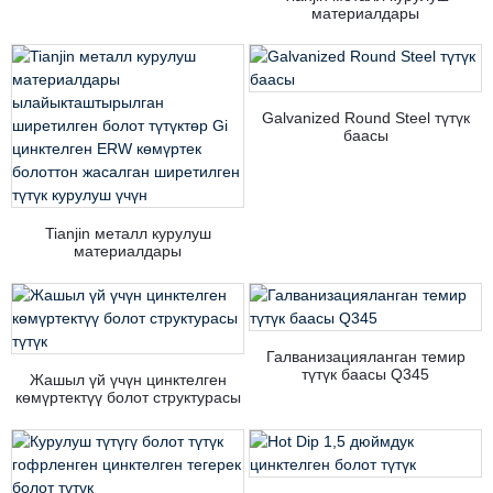
материалдары
ылайыкташтырылган
ширетилген болот түтүктөр Gi
цинктелген ERW көмүртек
болоттон жасалган ширетилген
түтүк курулуш үчүн
Galvanized Round Steel түтүк
баасы
Tianjin металл курулуш
материалдары
ылайыкташтырылган
ширетилген болот түтүктөр Gi
цинктелген ERW көмүртек
болоттон жасалган ширетилген
түтүк курулуш үчүн
Галванизацияланган темир
түтүк баасы Q345
Жашыл үй үчүн цинктелген
көмүртектүү болот структурасы
түтүк