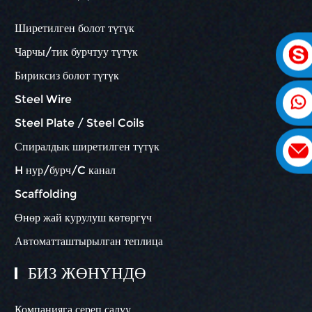
Ширетилген болот түтүк
Чарчы/тик бурчтуу түтүк
Бириксиз болот түтүк
Steel Wire
Steel Plate / Steel Coils
Спиралдык ширетилген түтүк
H нур/бурч/C канал
Scaffolding
Өнөр жай курулуш көтөргүч
Автоматташтырылган теплица
БИЗ ЖӨНҮНДӨ
Компанияга сереп салуу