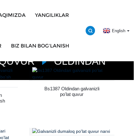
HAQIMIZDA
YANGILIKLAR
English
R
BIZ BILAN BOG'LANISH
 QUVUR
OLDINDAN
Bs1387 Oldindan galvanizli
po'lat quvur
n
ish
i