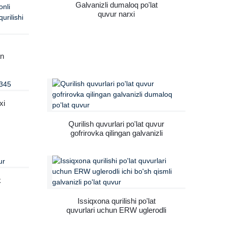
Galvanizli dumaloq po'lat
quvur narxi
an
ari
li
uvur
xi
Qurilish quvurlari po'lat quvur
gofrirovka qilingan galvanizli
dumaloq po'lat quvur
k
Issiqxona qurilishi po'lat
quvurlari uchun ERW uglerodli
ichi bo'sh qismli galvanizli