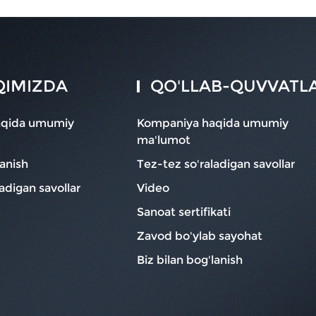
QIMIZDA
QO'LLAB-QUVVATL
aqida umumiy
Kompaniya haqida umumiy
ma'lumot
lanish
Tez-tez so'raladigan savollar
adigan savollar
Video
Sanoat sertifikati
Zavod bo'ylab sayohat
Biz bilan bog'lanish