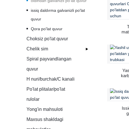
oldindan galvanizli po'lat quvur
issiq daldırma galvanizli po'lat
quvur
T
Qora po'lat quvur
mate
payva
Choksiz po'lat quvur
Gi 
po'la
Chelik sim
Spiral payvandlangan
quvur
Yas
karb
H nuri/burchak/C kanali
konst
Po'lat plitalar/po'lat
rulolar
Iss
Yong'in mahsuloti
g
Maxsus shakldagi