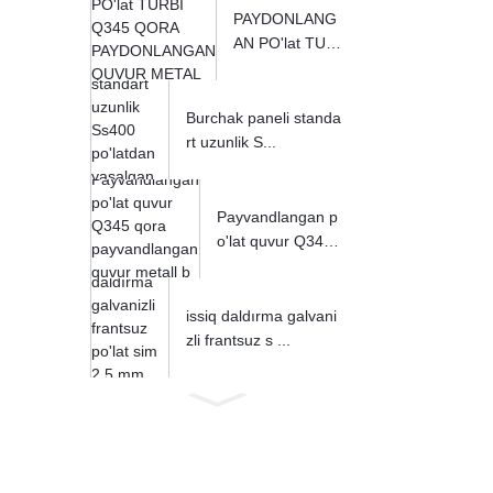
PAYDONLANG
AN PO'lat TUR
BI Q345 QORA
...
Burchak paneli standa
rt uzunlik S...
Payvandlangan p
o'lat quvur Q345
qora ...
issiq daldırma galvani
zli frantsuz s ...