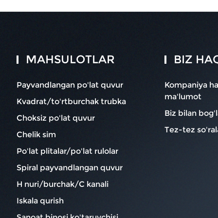
MAHSULOTLAR
BIZ HA
Payvandlangan po'lat quvur
Kompaniya h
ma'lumot
Kvadrat/to'rtburchak trubka
Biz bilan bog'
Choksiz po'lat quvur
Tez-tez so'ral
Chelik sim
Po'lat plitalar/po'lat rulolar
Spiral payvandlangan quvur
H nuri/burchak/C kanali
Iskala qurish
Sanoat binosi ko'taruvchisi