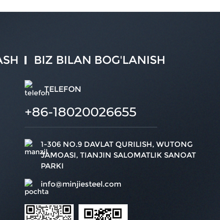
ASH
BIZ BILAN BOG'LANISH
TELEFON
+86-18020026655
1-306 NO.9 DAVLAT QURILISH, WUTONG
JAMOASI, TIANJIN SALOMATLIK SANOAT
PARKI
info@minjiesteel.com