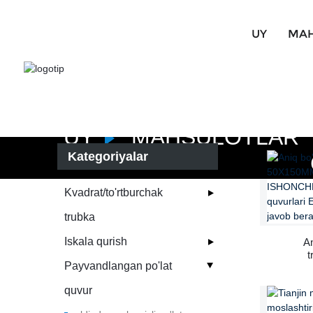
UY
MAH
UY
MAHSULOTLAR
Kategoriyalar
Kvadrat/to'rtburchak
trubka
Iskala qurish
An
t
Payvandlangan po'lat
M
ISHO
quvur
po'
STA