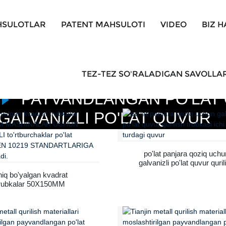
SULOTLAR
PATENT MAHSULOTI
VIDEO
BIZ 
TEZ-TEZ SO'RALADIGAN SAVOLLA
PAYVANDLANGAN PO'LAT
GALVANIZLI PO'LAT QUVUR
po'lat panjara qoziq uchu
galvanizli po'lat quvur quril
trubkasi ichi bo'sh turdag
iq bo'yalgan kvadrat
quvur
rubkalar 50X150MM
ASHINALAR UCHUN
NCHLI to'rtburchaklar
lat quvurlari EN 10219
NDARTLARIGA javob