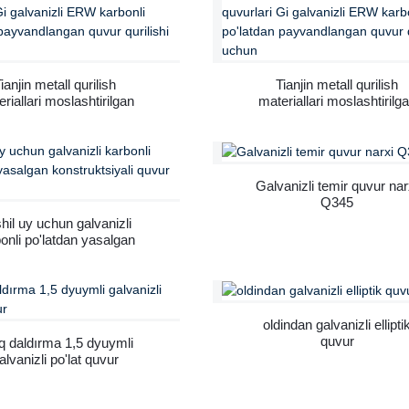
beradi.
ianjin metall qurilish
Tianjin metall qurilish
riallari moslashtirilgan
materiallari moslashtirilg
ndlangan po'lat quvurlari
payvandlangan po'lat quvurl
galvanizli ERW karbonli
Gi galvanizli ERW karbon
tdan payvandlangan quvur
po'latdan payvandlangan q
qurilishi uchun
qurilishi uchun
Galvanizli temir quvur nar
Q345
hil uy uchun galvanizli
onli po'latdan yasalgan
ruktsiyali quvur trubkasi
oldindan galvanizli ellipti
quvur
iq daldırma 1,5 dyuymli
alvanizli po'lat quvur