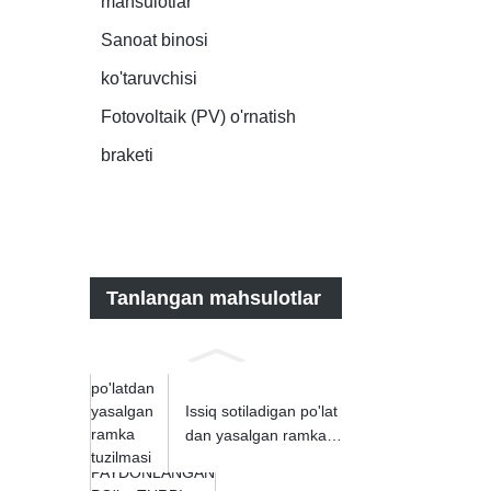
mahsulotlar
Sanoat binosi
ko'taruvchisi
Fotovoltaik (PV) o'rnatish
braketi
Tanlangan mahsulotlar
Issiq sotiladigan po'lat
dan yasalgan ramka t
uzilmasi ...