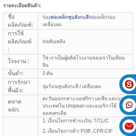
รายละเอียดสินค้า:
ชื่อ
ร่อง
ท่อเหล็กชุบสังกะสี
/ท่อเหล็กร่อง
ผลิตภัณฑ์:
เคลือบผง
การใช้
ผลิตภัณฑ์
ท่อดับเพลิง
:
ใช่ เราเป็นผู้ผลิตโรงงานของเราในเทียน
โรงงาน :
จิน
ขั้นต่ำ:
2 ตัน
การรักษา
จุ่มร้อนชุบสังกะสี / เคลือบผง
พื้นผิว:
ตะวันออกกลาง แอฟริกา เอเชีย และบาง
ตลาด
ประเทศใน Uropean และอเมริกาใต้
หลัก:
ออสเตรเลีย
1. เงื่อนไขการชำระเงิน: T/T,L/C
2. เงื่อนไขการค้า: FOB ,CFR,CIF