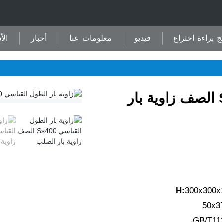
ج براءة اختراع
فيديو
معلومات عنا
أخبار
الأ
زاوية بار الطول القياسي Ss400 الصف زاوية بار
300x300x
50x3
GB/T11