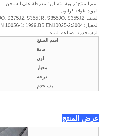
اسم المنتج: زاوية متساوية مدرفلة على الساخن
المواد: فولاذ كرابون
الصف: Q235B، Q345B، SS400، SS540، S235J2، S275JR، S275JO، S275J2، S355JR، S355JO، S355J2
المعيار: GB/T9787-88.JIS G3192:2000،JIS G3101:2004،BS EN 10056-1: 1999،BS EN10025-2:2004
المستخدمة: صناعة البناء
اسم المنتج
مادة
لون
معيار
درجة
مستخدم
عرض المنتج