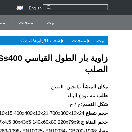
English
بيت
منتجات
منت
بيت
منتجات
شعاع H/زاوية/قناة C
الصلب
مكان المنشأ:
تيانجين، الصين
طلب:
مستودع البناء
شكل القسم:
ح / ج
حجم شعاع H:
10x15 400x400x13x21 700x300x12x24
حجم القناة ج:
7x4.5 80x43x5 140x60x80 220x79x9
معيار:
263-1998، EN10025، EN10034، GB700-1998،