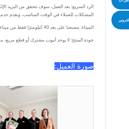
تس اب
الرد السريع: بعد العمل، سوف نتحقق من البريد الإ
المشكلات للعملاء في الوقت المناسب. ونقدم خدمة
لكتروني
الميناء: مصنعنا على بعد 40 كيلومترًا فقط من ميناء Xingang، وهو أكبر ميناء في شمال الصين.
جودة المنتج: لا يوجد أنبوب مشترك أو قطع مربع، 
صورة العميل: