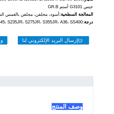
جيس G3101 أستم GR.B
المعالجة السطحية:
أسود، مجلفن، مجلفن بالغمس ال
درجة:
45، S235JR، S275JR، S355JR، A36، SS400
إرسال البريد الإلكتروني لنا
وا
وصف المنتج