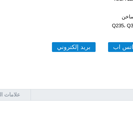
ساخن
Q235، Q3
تس اب
بريد إلكتروني
علامات ال