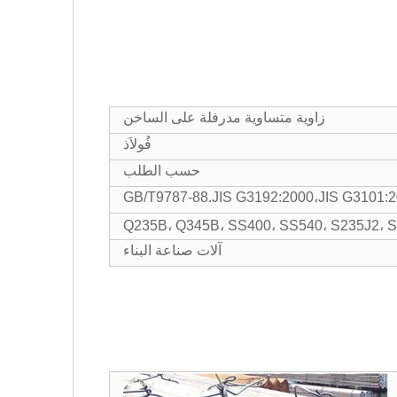
زاوية متساوية مدرفلة على الساخن
فُولاَذ
حسب الطلب
GB/T9787-88.JIS G3192:2000،JIS G3101:
Q235B، Q345B، SS400، SS540، S235J2، 
آلات صناعة البناء