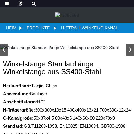
HEIM
PRODUKTE
H-STRAHL/WINKEL/C-KANAL
Winkelstange Standardlänge
Winkelstange aus SS400-Stahl
Herkunftsort:
Tianjin, China
Anwendung:
Baulager
Abschnittsform:
H/C
H-Trägergröße:
300x300x10x15 400x400x13x21 700x300x12x24
C-Kanalgröße:
50x37x4,5 80x43x5 140x60x80 220x79x9
Standard:
GB/T11263-1998, EN10025, EN10034, GB700-1998,