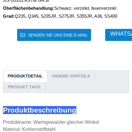
JIS G3101 ASTM GR.B
Oberflächenbehandlung:
Schwarz, verzinkt, feuerverzinkt
Grad:
Q235, Q345, S235JR, S275JR, S355JR, A36, SS400
WHATS
SENDEN SIE UNS EINE E-MAIL
PRODUKTDETAIL
UNSERE VORTEILE
PRODUKT TAGS
Produktbeschreibung
Produktname: Warmgewalzter gleicher Winkel
Material: Kohlenstoffstahl