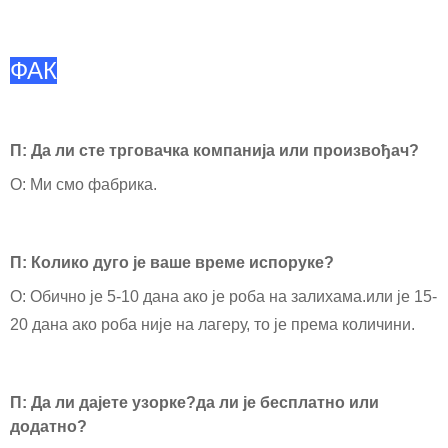
ФАК
П: Да ли сте трговачка компанија или произвођач?
О: Ми смо фабрика.
П: Колико дуго је ваше време испоруке?
О: Обично је 5-10 дана ако је роба на залихама.или је 15-
20 дана ако роба није на лагеру, то је према количини.
П: Да ли дајете узорке?да ли је бесплатно или
додатно?