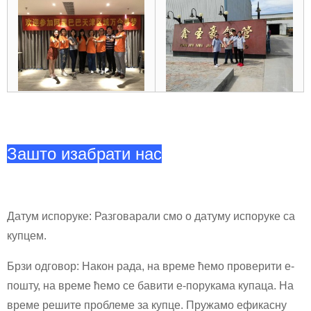
Зашто изабрати нас
Датум испоруке: Разговарали смо о датуму испоруке са
купцем.
Брзи одговор: Након рада, на време ћемо проверити е-
пошту, на време ћемо се бавити е-порукама купаца. На
време решите проблеме за купце. Пружамо ефикасну