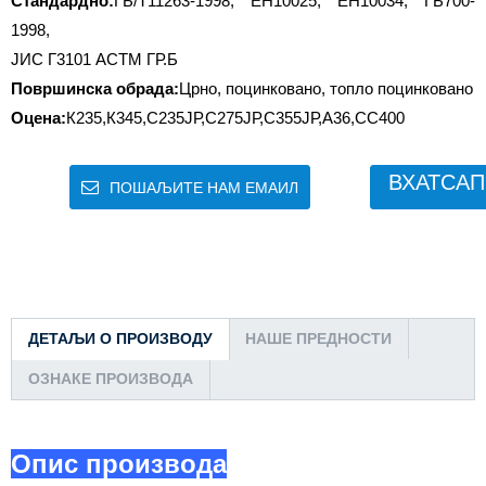
Стандардно:
ГБ/Т11263-1998, ЕН10025, ЕН10034, ГБ700-
1998,
ЈИС Г3101 АСТМ ГР.Б
Површинска обрада:
Црно, поцинковано, топло поцинковано
Оцена:
К235,К345,С235ЈР,С275ЈР,С355ЈР,А36,СС400
ВХАТСАП
ПОШАЉИТЕ НАМ ЕМАИЛ
ДЕТАЉИ О ПРОИЗВОДУ
НАШЕ ПРЕДНОСТИ
ОЗНАКЕ ПРОИЗВОДА
Опис производа