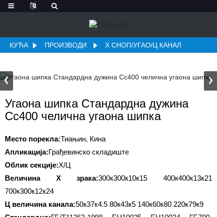
КУЋА
ПРОИЗВОДИ
Х СНОП/УГАО/Ц КАНАЛ
Угаона шипка Стандардна дужина
Сс400 челична угаона шипка
Место порекла:
Тиањин, Кина
Апликација:
Грађевинско складиште
Облик секције:
Х/Ц
Величина Х зрака:
300к300к10к15 400к400к13к21
700к300к12к24
Ц величина канала:
50к37к4.5 80к43к5 140к60к80 220к79к9