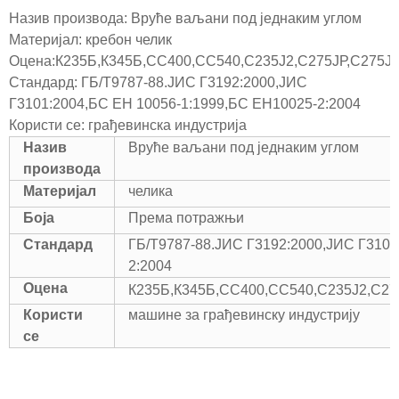
Назив производа: Вруће ваљани под једнаким углом
Материјал: кребон челик
Оцена:К235Б,К345Б,СС400,СС540,С235Ј2,С275ЈР,С275Ј
Стандард: ГБ/Т9787-88.ЈИС Г3192:2000,ЈИС
Г3101:2004,БС ЕН 10056-1:1999,БС ЕН10025-2:2004
Користи се: грађевинска индустрија
Назив
Вруће ваљани под једнаким углом
производа
Материјал
челика
Боја
Према потражњи
Стандард
ГБ/Т9787-88.ЈИС Г3192:2000,ЈИС Г3101
2:2004
Оцена
К235Б,К345Б,СС400,СС540,С235Ј2,С27
Користи
машине за грађевинску индустрију
се