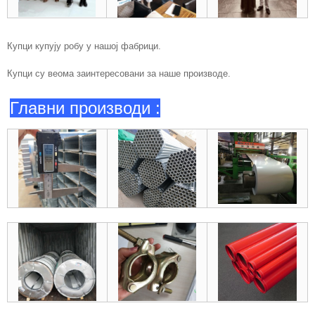
Купци купују робу у нашој фабрици.
Купци су веома заинтересовани за наше производе.
Главни производи :