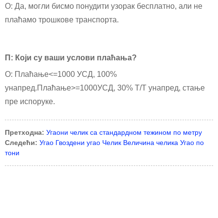
О: Да, могли бисмо понудити узорак бесплатно, али не
плаћамо трошкове транспорта.
П: Који су ваши услови плаћања?
О: Плаћање<=1000 УСД, 100%
унапред.Плаћање>=1000УСД, 30% Т/Т унапред, стање
пре испоруке.
Претходна:
Угаони челик са стандардном тежином по метру
Следећи:
Угао Гвоздени угао Челик Величина челика Угао по
тони