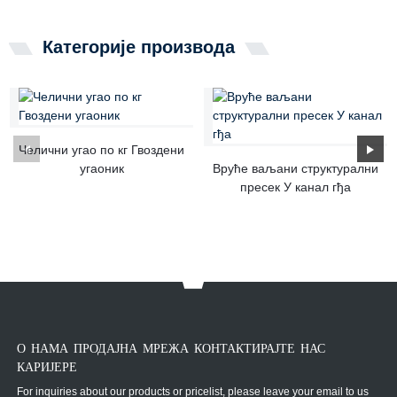
Категорије производа
Челични угао по кг Гвоздени
угаоник
Вруће ваљани структурални
пресек У канал гђа
О НАМА ПРОДАЈНА МРЕЖА КОНТАКТИРАЈТЕ НАС
КАРИЈЕРЕ
For inquiries about our products or pricelist, please leave your email to us