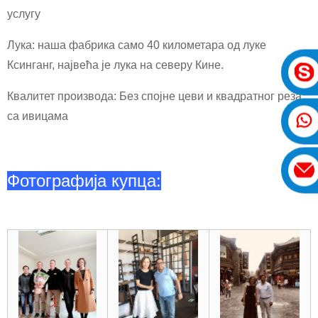
услугу
Лука: наша фабрика само 40 километара од луке
Ксинганг, највећа је лука на северу Кине.
Квалитет производа: Без спојне цеви и квадратног реза,
са ивицама
Фотографија купца: