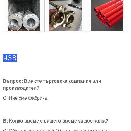
ЧЗВ
Въпрос: Вие сте търговска компания или
производител?
О: Ние сме фабрика.
В: Колко време е вашето време за доставка?
О: Обикновено това е 5-10 дни, ако стоките са на