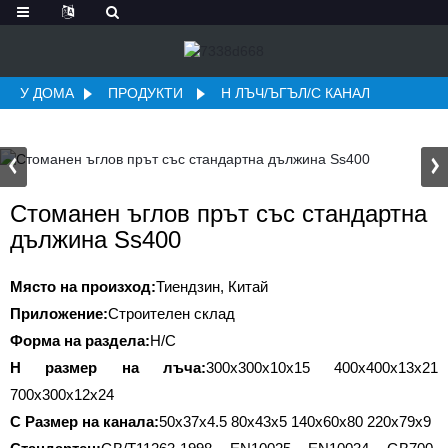
У ДОМА
ПРОДУКТИ
H ЛЪЧ/ЪГЪЛ/C КАНАЛ
Стоманен ъглов прът със стандартна
дължина Ss400
Място на произход:
Тиендзин, Китай
Приложение:
Строителен склад
Форма на раздела:
H/C
H размер на лъча:
300x300x10x15 400x400x13x21
700x300x12x24
C Размер на канала:
50x37x4.5 80x43x5 140x60x80 220x79x9