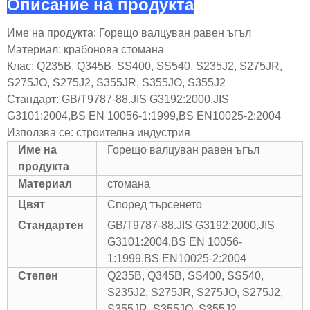
Описание на продукта
Име на продукта: Горещо валцуван равен ъгъл
Материал: крабонова стомана
Клас: Q235B, Q345B, SS400, SS540, S235J2, S275JR,
S275JO, S275J2, S355JR, S355JO, S355J2
Стандарт: GB/T9787-88.JIS G3192:2000,JIS
G3101:2004,BS EN 10056-1:1999,BS EN10025-2:2004
Използва се: строителна индустрия
Име на
Горещо валцуван равен ъгъл
продукта
Материал
стомана
Цвят
Според търсенето
Стандартен
GB/T9787-88.JIS G3192:2000,JIS
G3101:2004,BS EN 10056-
1:1999,BS EN10025-2:2004
Степен
Q235B, Q345B, SS400, SS540,
S235J2, S275JR, S275JO, S275J2,
S355JR, S355JO, S355J2