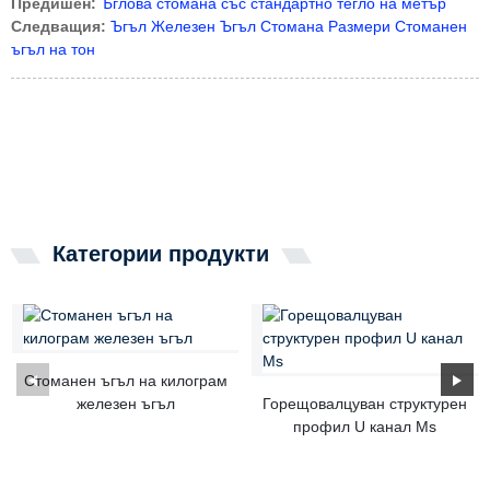
Предишен:
Ъглова стомана със стандартно тегло на метър
Следващия:
Ъгъл Железен Ъгъл Стомана Размери Стоманен
ъгъл на тон
Категории продукти
Стоманен ъгъл на килограм
железен ъгъл
Горещовалцуван структурен
профил U канал Ms