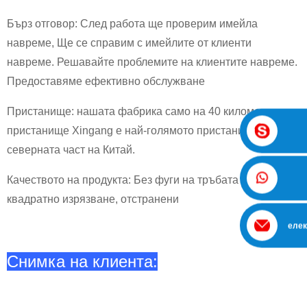
Бърз отговор: След работа ще проверим имейла
навреме, Ще се справим с имейлите от клиенти
навреме. Решавайте проблемите на клиентите навреме.
Предоставяме ефективно обслужване
Пристанище: нашата фабрика само на 40 километра от
пристанище Xingang е най-голямото пристанище в
северната част на Китай.
Качеството на продукта: Без фуги на тръбата и
квадратно изрязване, отстранени
елек
Снимка на клиента: