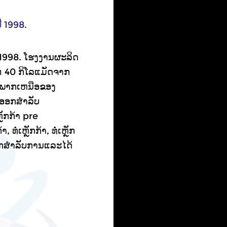
ີ 1998.
ນ 1998. ໂຮງງານຜະລິດ
່ 40 ກິໂລແມັດຈາກ
ດໃນພາກເຫນືອຂອງ
ງອອກສໍາລັບ
ຼັກກ້າ pre
 ທໍ່ເຫຼັກກ້າ, ທໍ່ເຫຼັກ
ກ​ສໍາ​ລັບ​ການ​ແລະ​ໄດ້​