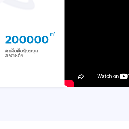
㎡
200000
ສະລັບສັບຊ້ອນອຸດ
ສາຫະກໍາ