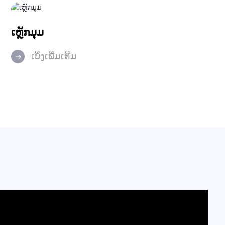
ເຫຼັກມຸມ
ເບິ່ງເພີ່ມເຕີມ