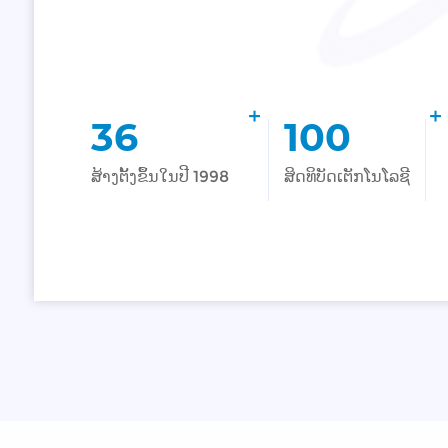
+
+
36
100
ສ້າງຕັ້ງຂຶ້ນໃນປີ 1998
ສິດທິບັດເຕັກໂນໂລຊີ