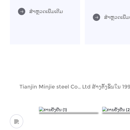
ສຳຫຼວດເພີ່ມເຕີມ
ສຳຫຼວດເພີ່ມ
Tianjin Minjie steel Co., Ltd ສ້າງຕັ້ງຂຶ້ນໃນ