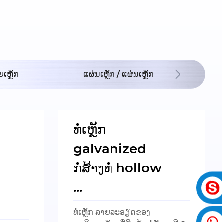
ເຫຼັກ
ແຜ່ນເຫຼັກ / ແຜ່ນເຫຼັກ
Spiral
ທໍ່ເຫຼັກ
galvanized
ກໍ່ສ້າງທໍ່ hollow
...
ທໍ່ເຫຼັກ ລາຍລະອຽດຂອງ