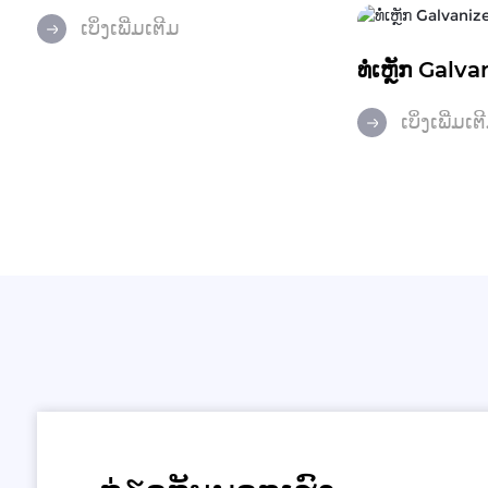
ເບິ່ງເພີ່ມເຕີມ
ທໍ່ເຫຼັກ Galv
ເບິ່ງເພີ່ມເຕ