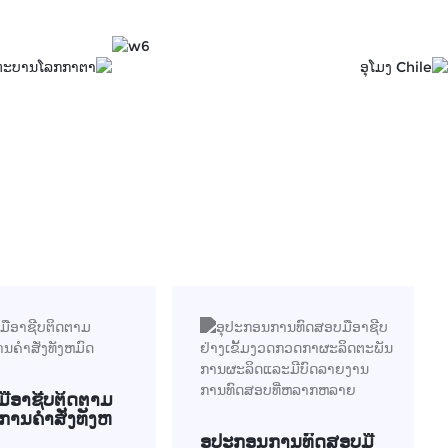
ມືອາຊີບຕິດຕາມ
ານຄໍາສັ່ງທັງຫ
ອຸປະກອນການທົດສອບມື