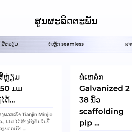
ສູນ​ຜະ​ລິດ​ຕະ​ພັນ
/ ສີ່ຫລ່ຽມ
ທໍ່ເຫຼັກ seamless
ສາຍ
ສີ່ຫຼ່ຽມ
ທໍ່ເຫລໍກ
150 ມມ
Galvanized 2
ືໄດ້...
38 ນິ້ວ
scaffolding
ຂອງພວກເຮົາ Tianjin Minjie
pip ...
., Ltd ໄດ້ສ້າງຕັ້ງຂຶ້ນໃນປີ
ອງພວກເຮົາ ...