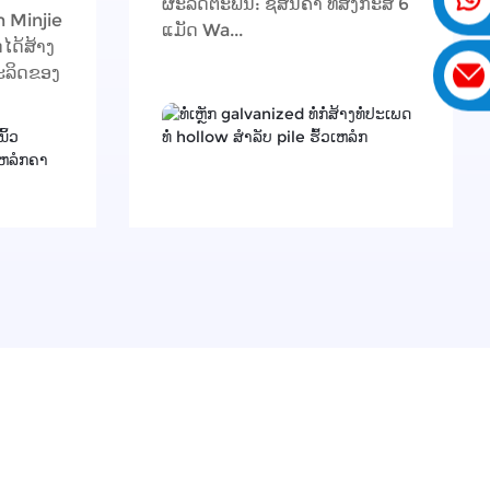
ຜະລິດຕະພັນ: ຊື່ສິນຄ້າ ທໍ່ສັງກະສີ 6
n Minjie
ແມັດ Wa...
ດໄດ້ສ້າງ
ຜະລິດຂອງ