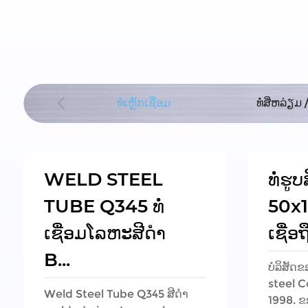
ດສາຫະກໍາ
ທໍ່ເຫຼັກເຊື່ອມ
ທໍ່ສີ່ຫລ່ຽມ 
WELD STEEL
ທໍ່ຮູບ
TUBE Q345 ທໍ່
50x
ເຊື່ອມໂລຫະສີດຳ
ເຊື່ອຖ
B...
ບໍລິສັດ
steel Co
Weld Steel Tube Q345 ສີດໍາ
1998. ຂ