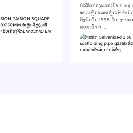
ບໍລິສັດຂອງພວກເຮົາ Tianji
ທາດເຫຼັກແລະເຫຼັກກ້າຈໍາກັ
ຕັ້ງຂຶ້ນໃນ 1998. ໂຮງງານ
ພວກເຮົາ h ...