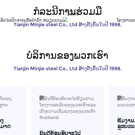
ກໍລະນີການຮ່ວມມື
Tianjin Minjie steel Co., Ltd ສ້າງຕັ້ງຂຶ້ນໃນປີ 1998.
ບໍລິການຂອງພວກເຮົາ
Tianjin Minjie steel Co., Ltd ສ້າງຕັ້ງຂຶ້ນໃນປີ 1998.
ອງ
ທີມງານ
າມາດ
ຂະບວນກ
ມົດ
ຍິນດີຕ້ອນຮັບຈະໄປ