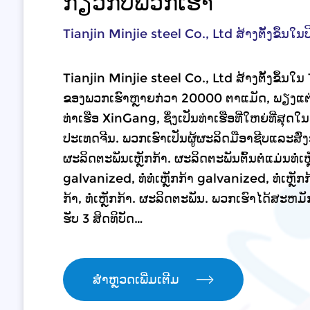
ກ່ຽວກັບພວກເຮົາ
Tianjin Minjie steel Co., Ltd ສ້າງຕັ້ງຂຶ້ນໃນປ
Tianjin Minjie steel Co., Ltd ສ້າງຕັ້ງຂຶ້ນໃ
ຂອງພວກເຮົາຫຼາຍກ່ວາ 20000 ຕາແມັດ, ພຽງແຕ
ທ່າເຮືອ XinGang, ຊຶ່ງເປັນທ່າເຮືອທີ່ໃຫຍ່ທີ່ສຸ
ປະເທດຈີນ. ພວກເຮົາເປັນຜູ້ຜະລິດມືອາຊີບແລະສົ່
ຜະລິດຕະພັນເຫຼັກກ້າ. ຜະລິດຕະພັນຕົ້ນຕໍແມ່ນທໍ່ເຫ
galvanized, ທໍ່ທໍ່ເຫຼັກກ້າ galvanized, ທໍ່ເຫຼັກກ້າ,
ກ້າ, ທໍ່ເຫຼັກກ້າ. ຜະ​ລິດ​ຕະ​ພັນ. ພວກ​ເຮົາ​ໄດ້​ສະ​ຫມັ
ຮັບ 3 ສິດ​ທິ​ບັດ…
ສຳຫຼວດເພີ່ມເຕີມ