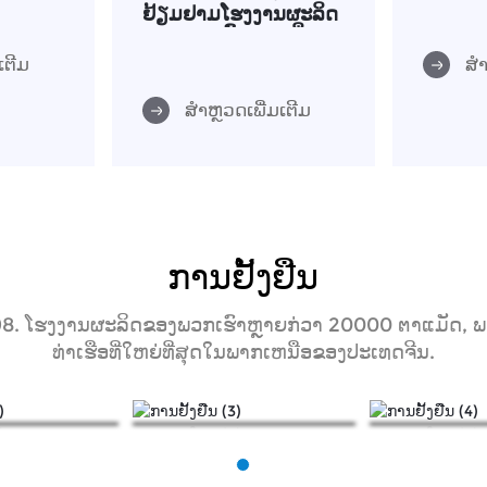
ຢ້ຽມຢາມໂຮງງານຜະລິດ
ຂອງພວກເຮົາແລະເບິ່ງ
ຄວາມເຂັ້ມແຂງຂອງພວກ
ເຕີມ
ສຳ
ເຮົາ firsthand
ສຳຫຼວດເພີ່ມເຕີມ
ການຢັ້ງຢືນ
 1998. ໂຮງງານຜະລິດຂອງພວກເຮົາຫຼາຍກ່ວາ 20000 ຕາແມັດ, ພຽ
ທ່າເຮືອທີ່ໃຫຍ່ທີ່ສຸດໃນພາກເຫນືອຂອງປະເທດຈີນ.