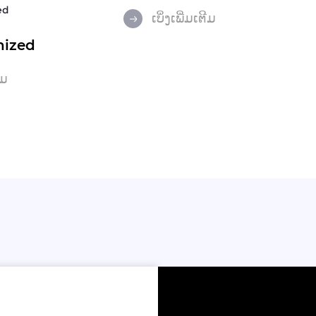
ເບິ່ງເພີ່ມເຕີມ
anized
ີມ