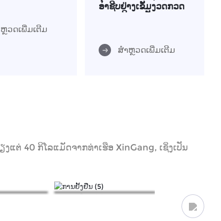
ອາຊີບຢ່າງເຂັ້ມງວດກວດ
ກາຜະລິດຕະພັນການ
ຜະລິດແລະມີບົດລາຍງານ
ຫຼວດເພີ່ມເຕີມ
ການທົດສອບທີ່ຫລາກ
ຫລາຍ
ສຳຫຼວດເພີ່ມເຕີມ
ງແຕ່ 40 ກິໂລແມັດຈາກທ່າເຮືອ XinGang, ເຊິ່ງເປັນ