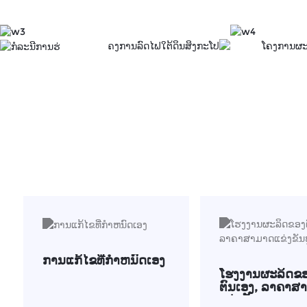
ການແກ້ໄຂທີ່ກໍາຫນົດເອງ
ໂຮງງານຜະລິດຂ
ຕົນເອງ, ລາຄາສ
ແຂ່ງຂັນຫຼາຍ