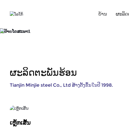
ບ້ານ
ຜະລິດ
ຜະລິດຕະພັນຮ້ອນ
Tianjin Minjie steel Co., Ltd ສ້າງຕັ້ງຂຶ້ນໃນປີ 1998.
ເຫຼັກເສັ້ນ