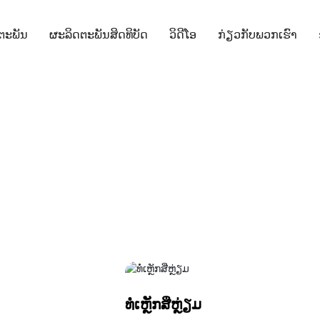
ຕະພັນ
ຜະລິດຕະພັນສິດທິບັດ
ວິດີໂອ
ກ່ຽວກັບພວກເຮົາ
ທໍ່ເຫຼັກສີ່ຫຼ່ຽມ